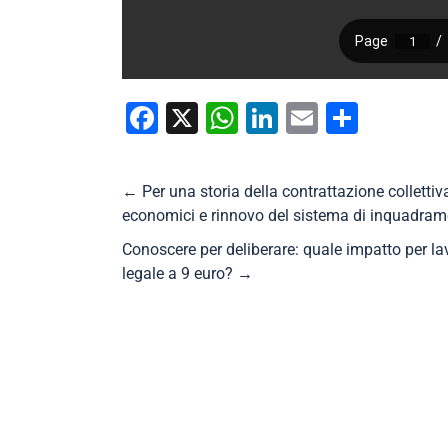
Facebook
X
WhatsApp
LinkedIn
Email
Condiv
←
Per una storia della contrattazione collettiv
economici e rinnovo del sistema di inquadra
Conoscere per deliberare: quale impatto per la
legale a 9 euro?
→