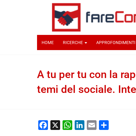
HOME
RICERCHE
APPROFONDIMENTI
A tu per tu con la rap
temi del sociale. Int
ADAPT
3 Luglio 2023
A tu per tu con la
Facebook
X
WhatsApp
LinkedIn
Email
Condiv