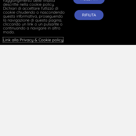
raggiungimento delle finalità
descritte nella cookie policy.
Dichiari di accettare l'utlizzo di
cookie chiudendo o nascondendo
RIFIUTA
questa informativa, proseguendo
la navigazione di questa pagina,
cliccando un link o un pulsante o
continuando a navigare in altro
modo.
Link alla Privacy & Cookie policy
.
Contrattazione aziendale: il problema della
“localizzazione” degli accordi