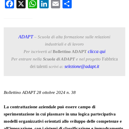
Facebook
X
WhatsApp
LinkedIn
Email
Condividi
ADAPT
– Scuola di alta formazione sulle relazioni
industriali e di lavoro
clicca qui
Per iscriverti al
Bollettino ADAPT
Fabbrica
Per entrare nella
Scuola di ADAPT
e nel progetto
dei talenti
selezione@adapt.it
scrivi a:
Bollettino ADAPT 28 ottobre 2024 n. 38
La contrattazione aziendale può essere campo di
sperimentazione in cui plasmare in una logica partecipativa
modelli organizzativi orientati allo sviluppo delle competenze e
all’innovazione, con i sistemi di classificazione e inquadramento