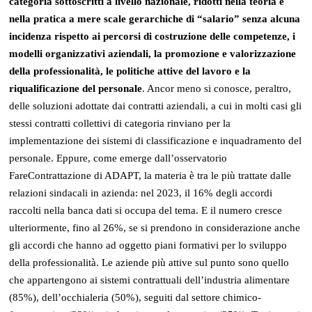
categoria sottoscritti a livello nazionale, ridotti nella teoria e
nella pratica a mere scale gerarchiche di “salario” senza alcuna
incidenza rispetto ai percorsi di costruzione delle competenze, i
modelli organizzativi aziendali, la promozione e valorizzazione
della professionalità, le politiche attive del lavoro e la
riqualificazione del personale
. Ancor meno si conosce, peraltro,
delle soluzioni adottate dai contratti aziendali, a cui in molti casi gli
stessi contratti collettivi di categoria rinviano per la
implementazione dei sistemi di classificazione e inquadramento del
personale. Eppure, come emerge dall’osservatorio
FareContrattazione di ADAPT, la materia è tra le più trattate dalle
relazioni sindacali in azienda: nel 2023, il 16% degli accordi
raccolti nella banca dati si occupa del tema. E il numero cresce
ulteriormente, fino al 26%, se si prendono in considerazione anche
gli accordi che hanno ad oggetto piani formativi per lo sviluppo
della professionalità. Le aziende più attive sul punto sono quello
che appartengono ai sistemi contrattuali dell’industria alimentare
(85%), dell’occhialeria (50%), seguiti dal settore chimico-