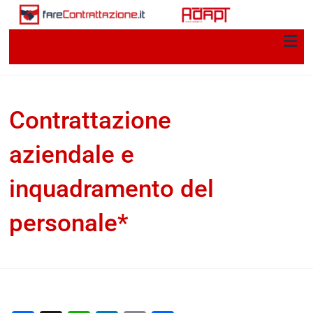
Contrattazione
aziendale e
inquadramento del
personale*
Michele Tiraboschi
28 Ottobre 2024
Documenti
home