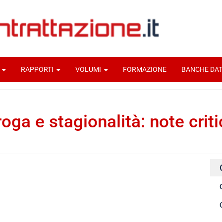
RAPPORTI
VOLUMI
FORMAZIONE
BANCHE DAT
oga e stagionalità: note crit
nti-home-immagine-piccole
idi
idi