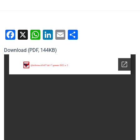
Mirco Proietti
19 Gennaio 2022
Documenti home
Per
una storia della contrattazione collettiva in Italia
Facebook
X
WhatsApp
LinkedIn
Email
Condividi
Download (PDF, 144KB)