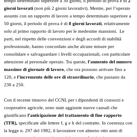
tempo determinato superiore a 30 giorni, il periodo di prova è di
2
giorni lavorati
(non più 2 giorni lavorativi). Mentre, per l’operaio
assunto con un rapporto di lavoro a tempo determinato superiore a
50 giorni, il periodo di prova è di
8 giorni lavorati
, relativamente
solo al primo rapporto di lavoro per le medesime mansioni. Le
parti, nel rispetto delle convenzioni e degli accordi di stabilità
professionale, hanno concordato anche alcune misure per
consolidare e salvaguardare i livelli occupazionali, con particolare
attenzione al personale operaio. Tra queste,
l’aumento del numero
massimo di giornate di lavoro
, che ora possono arrivare fino a
120, e
l’incremento delle ore di straordinario
, che passano da
230 a 250.
Con il recente rinnovo del CCNL per i dipendenti di consorzi e
cooperative agricole, sono state aggiunte nuove causali che
giustificano
l’anticipazione del trattamento di fine rapporto
(TFR),
specificate alle lettere f, g e h del contratto. In coerenza con
la legge n. 297 del 1982, il lavoratore con almeno otto anni di