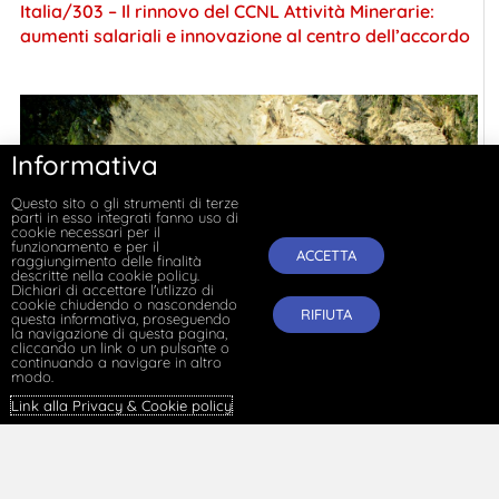
Italia/303 – Il rinnovo del CCNL Attività Minerarie:
aumenti salariali e innovazione al centro dell’accordo
Informativa
Questo sito o gli strumenti di terze
parti in esso integrati fanno uso di
cookie necessari per il
funzionamento e per il
ACCETTA
raggiungimento delle finalità
descritte nella cookie policy.
Dichiari di accettare l'utlizzo di
cookie chiudendo o nascondendo
RIFIUTA
questa informativa, proseguendo
la navigazione di questa pagina,
cliccando un link o un pulsante o
continuando a navigare in altro
modo.
Link alla Privacy & Cookie policy
.
Per una storia della contrattazione collettiva in
Italia/302 – Il rinnovo dei profili economici del CCNL
per i Consorzi di bonifica