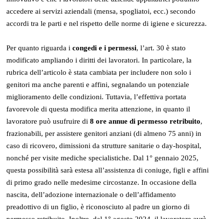
accedere ai servizi aziendali (mensa, spogliatoi, ecc.) secondo
accordi tra le parti e nel rispetto delle norme di igiene e sicurezza.
Per quanto riguarda i
congedi e i permessi
, l’art. 30 è stato
modificato ampliando i diritti dei lavoratori. In particolare, la
rubrica dell’articolo è stata cambiata per includere non solo i
genitori ma anche parenti e affini, segnalando un potenziale
miglioramento delle condizioni. Tuttavia, l’effettiva portata
favorevole di questa modifica merita attenzione, in quanto il
lavoratore può usufruire di
8 ore annue di permesso retribuito
,
frazionabili, per assistere genitori anziani (di almeno 75 anni) in
caso di ricovero, dimissioni da strutture sanitarie o day-hospital,
nonché per visite mediche specialistiche. Dal 1° gennaio 2025,
questa possibilità sarà estesa all’assistenza di coniuge, figli e affini
di primo grado nelle medesime circostanze. In occasione della
nascita, dell’adozione internazionale o dell’affidamento
preadottivo di un figlio, è riconosciuto al padre un giorno di
permesso retribuito. Inoltre, dal 1° agosto 2024, il lavoratore avrà