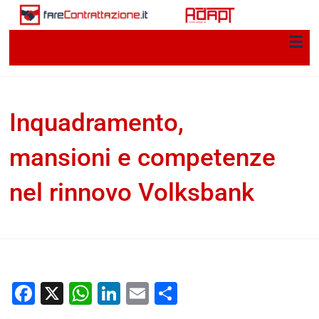
Inquadramento,
mansioni e competenze
nel rinnovo Volksbank
Ruben Schiavo
20 Dicembre 2017
Per una storia della
contrattazione collettiva in Italia
Facebook
X
WhatsApp
LinkedIn
Email
Condividi