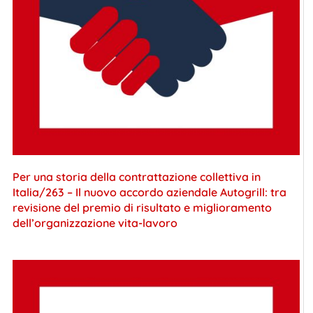
Per una storia della contrattazione collettiva in
Italia/263 – Il nuovo accordo aziendale Autogrill: tra
revisione del premio di risultato e miglioramento
dell’organizzazione vita-lavoro