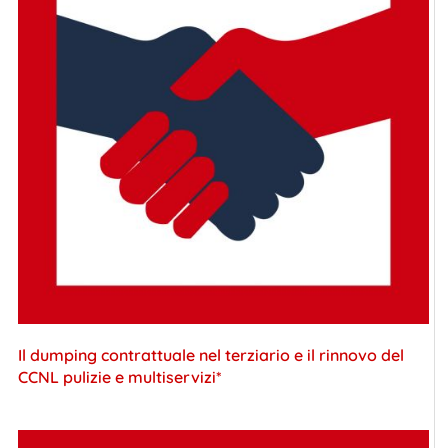
Il dumping contrattuale nel terziario e il rinnovo del
CCNL pulizie e multiservizi*