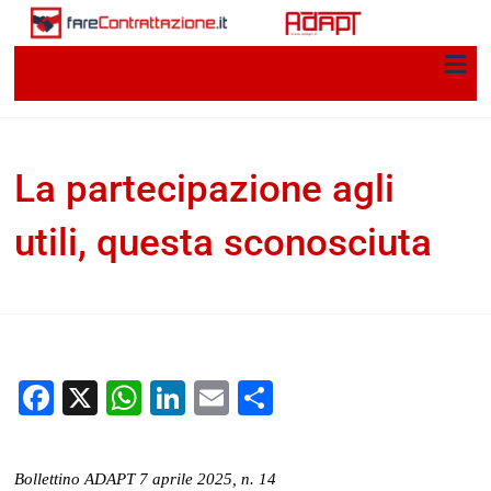
La partecipazione agli
utili, questa sconosciuta
Ilaria Armaroli, Marco Menegotto
7 Aprile 2025
Uncategorized
Facebook
X
WhatsApp
LinkedIn
Email
Condividi
Bollettino ADAPT 7 aprile 2025, n. 14