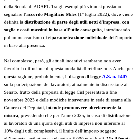
della Scuola di ADAPT. Tra gli esempi più virtuosi possiamo
segnalare
l’accordo Maglificio Miles
(1° luglio 2022), dove viene
definita la
distribuzione di parte degli utili netti d’impresa, con
soglie e costi massimi in base all’utile conseguito,
introducendo
poi un meccanismo di
riparametrazione individuale
dell’importo
in base alla presenza.
Nel complesso, però, gli attuali incentivi sembrano non aver
favorito la diffusione di questa modalità di retribuzione. Anche per
A.S. n. 1407
questa ragione, probabilmente, il
disegno di legge
sulla partecipazione dei lavoratori, attualmente in discussione al
Senato, frutto della proposta di legge Cisl presentata a fine
novembre 2023 e delle modiche intervenute in sede di esame alla
Camera dei Deputati,
intende promuovere ulteriormente la
misura
, prevedendo che per l’anno 2025, in caso di distribuzione
ai lavoratori di una quota degli utili di impresa non inferiore al
10% degli utili complessivi, il limite dell’importo soggetto
all’imposta sostitutiva sia elevato a 5.000 euro lordi.
Ma il fronte