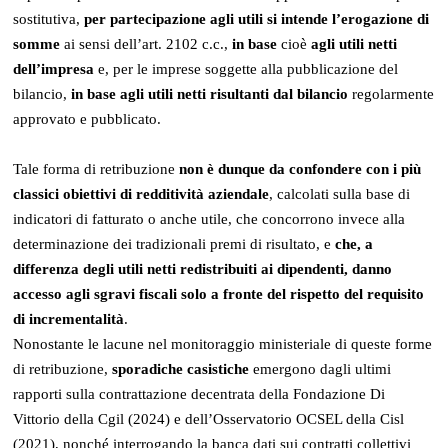
sostitutiva,
per partecipazione agli utili si intende l’erogazione di
somme
ai sensi dell’art. 2102 c.c.,
in base
cioè
agli utili netti
dell’impresa
e, per le imprese soggette alla pubblicazione del
bilancio,
in base agli utili netti risultanti dal bilancio
regolarmente
approvato e pubblicato.
Tale forma di retribuzione
non è dunque da confondere con i più
classici obiettivi di redditività aziendale
, calcolati sulla base di
indicatori di fatturato o anche utile, che concorrono invece alla
determinazione dei tradizionali premi di risultato, e
che, a
differenza degli utili netti redistribuiti ai dipendenti, danno
accesso agli sgravi fiscali solo a fronte del rispetto del requisito
di incrementalità
.
Nonostante le lacune nel monitoraggio ministeriale di queste forme
di retribuzione,
sporadiche casistiche
emergono dagli ultimi
rapporti sulla contrattazione decentrata della Fondazione Di
Vittorio della Cgil (2024) e dell’Osservatorio OCSEL della Cisl
(2021), nonché interrogando la banca dati sui contratti collettivi