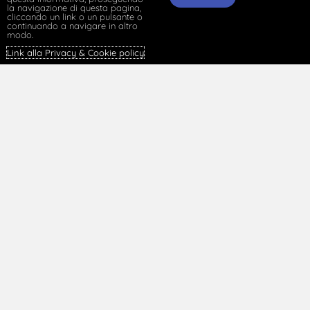
la navigazione di questa pagina,
reportistica ufficiale
cliccando un link o un pulsante o
continuando a navigare in altro
modo.
Link alla Privacy & Cookie policy
.