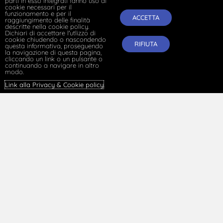
parti in esso integrati fanno uso di
cookie necessari per il
funzionamento e per il
ACCETTA
raggiungimento delle finalità
descritte nella cookie policy.
Dichiari di accettare l'utlizzo di
cookie chiudendo o nascondendo
RIFIUTA
questa informativa, proseguendo
la navigazione di questa pagina,
Superminimi ed equivalenza economica dei contratti
cliccando un link o un pulsante o
continuando a navigare in altro
collettivi degli appalti pubblici: note critiche su TAR
modo.
Campania 30 ottobre 2025, n. 7073
Link alla Privacy & Cookie policy
.