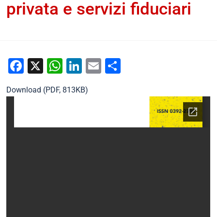
privata e servizi fiduciari
ADAPT
9 Ottobre 2023
Documenti home
Facebook
X
WhatsApp
LinkedIn
Email
Condividi
Download (PDF, 813KB)