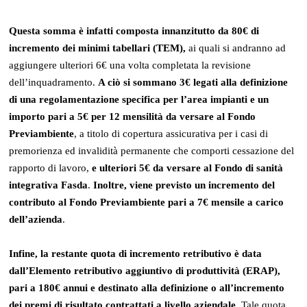
Questa somma è infatti composta innanzitutto da 80€ di
incremento dei minimi tabellari (TEM),
ai quali si andranno ad
aggiungere ulteriori 6€ una volta completata la revisione
dell’inquadramento.
A ciò si sommano 3€ legati alla definizione
di una regolamentazione specifica per l’area impianti e un
importo pari a 5€ per 12 mensilità da versare al Fondo
Previambiente
, a titolo di copertura assicurativa per i casi di
premorienza ed invalidità permanente che comporti cessazione del
rapporto di lavoro,
e ulteriori 5€ da versare al Fondo di sanità
integrativa Fasda
.
Inoltre, viene previsto un incremento del
contributo al Fondo Previambiente pari a 7€ mensile a carico
dell’azienda
.
Infine, la restante quota di incremento retributivo è data
dall’Elemento retributivo aggiuntivo di produttività (ERAP),
pari a 180€ annui e destinato alla definizione o all’incremento
dei premi di risultato contrattati a livello aziendale
. Tale quota,