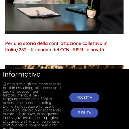
Per una storia della contrattazione collettiva in
Italia/282 – Il rinnovo del CCNL FISM: le novità
Informativa
Questo sito o gli strumenti di terze
parti in esso integrati fanno uso di
cookie necessari per il
funzionamento e per il
ACCETTA
raggiungimento delle finalità
descritte nella cookie policy.
Dichiari di accettare l'utlizzo di
cookie chiudendo o nascondendo
RIFIUTA
questa informativa, proseguendo
la navigazione di questa pagina,
cliccando un link o un pulsante o
continuando a navigare in altro
modo.