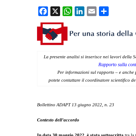
in Italia
Facebook
X
WhatsApp
LinkedIn
Email
Condiv
La presente analisi si inserisce nei lavori della
Rapporto sulla contr
Per informazioni sul rapporto – e anche 
potete contattare il coordinatore scientifico d
Bollettino ADAPT 13 giugno 2022, n. 23
Contesto dell’accordo
In data 30 maggio 2022, è stata sottoscritta
tra la