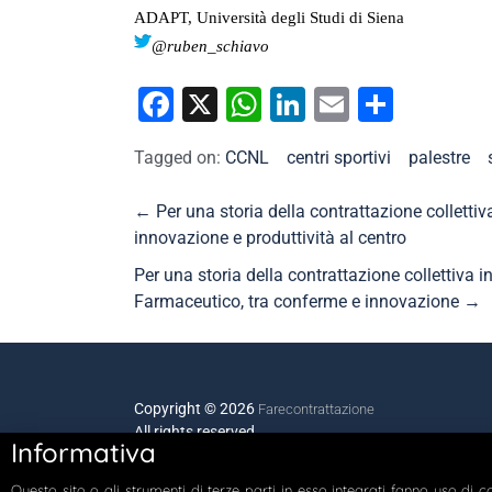
ADAPT, Università degli Studi di Siena
@ruben_schiavo
Facebook
X
WhatsApp
LinkedIn
Email
Condiv
Tagged on:
CCNL
centri sportivi
palestre
←
Per una storia della contrattazione collettiv
innovazione e produttività al centro
Per una storia della contrattazione collettiva 
Farmaceutico, tra conferme e innovazione
→
Copyright © 2026
Farecontrattazione
All rights reserved.
Informativa
Questo sito o gli strumenti di terze parti in esso integrati fanno uso di 