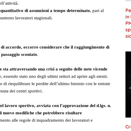
l’attività.
Pe
ite quantitativo di assunzioni a tempo determinato
, pari al
in
sumono lavoratori stagionali.
PM
sp
si
i di accordo, occorre considerare che il raggiungimento di
n passaggio scontato
.
e sta attraversando una crisi a seguito delle note vicende
, essendo stato uno degli ultimi settori ad aprire agli utenti.
i riequilibrare le perdite dell’ultimo biennio con le entrate
nuta dei centri sportivi.
el lavoro sportivo, avviata con l’approvazione del d.lgs. n.
a di nuove modifiche che potrebbero risultare
rimento alle regole di inquadramento dei lavoratori e
Cr