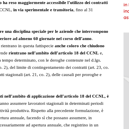
 ha reso maggiormente accessibile l’utilizzo dei contratti
in
el CCNL,
in via sperimentale e transitoria
, fino al 31
in
as
ere una disciplina speciale per le aziende che interrompono
feriore ad almeno 60 giornate nel corso dell’anno
.
rientrano in questa fattispecie
anche coloro che chiudono
iende
rientrano nell’ambito dell’articolo 18 del CCNL
e,
 tempo determinato, con le deroghe contenute nel d.lgs.
. 2), del limite di contingentamento dei contratti (art. 23, co.
ratti stagionali (art. 21, co. 2), delle causali per proroghe e
ti nell’ambito di applicazione dell’articolo 18 del CCNL, è
tranno assumere lavoratori stagionali in determinati periodi
ttività produttiva. Rispetto alla precedente formulazione, è
pertura annuale, facendo sì che possano assumere, in
cessariamente ad apertura annuale, che registrino in un