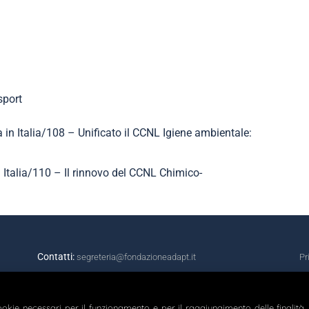
idi
sport
a in Italia/108 – Unificato il CCNL Igiene ambientale:
in Italia/110 – Il rinnovo del CCNL Chimico-
Contatti:
segreteria@fondazioneadapt.it
Pr
cookie necessari per il funzionamento e per il raggiungimento delle finalità