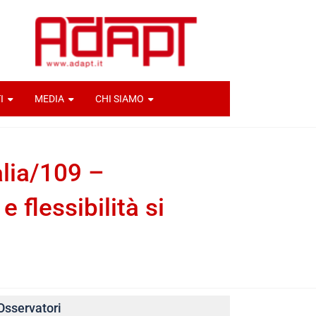
I
MEDIA
CHI SIAMO
alia/109 –
 flessibilità si
Osservatori