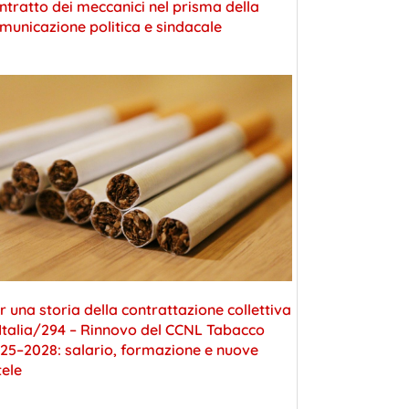
ntratto dei meccanici nel prisma della
municazione politica e sindacale
r una storia della contrattazione collettiva
 Italia/294 – Rinnovo del CCNL Tabacco
25–2028: salario, formazione e nuove
tele