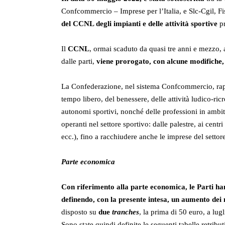
Confcommercio – Imprese per l’Italia, e Slc-Cgil, F
del CCNL degli impianti e delle attività sportive
pr
Il
CCNL
, ormai scaduto da quasi tre anni e mezzo, 
dalle parti,
viene prorogato, con alcune modifiche
La Confederazione, nel sistema Confcommercio, rappre
tempo libero, del benessere, delle attività ludico-ricre
autonomi sportivi, nonché delle professioni in ambito
operanti nel settore sportivo: dalle palestre, ai centri
ecc.), fino a racchiudere anche le imprese del settore
Parte economica
Con riferimento alla parte economica, le Parti han
definendo, con la presente intesa, un aumento dei 
disposto su
due
tranches
, la prima di 50 euro, a lug
Sono state quindi definite le seguenti tabelle retribut