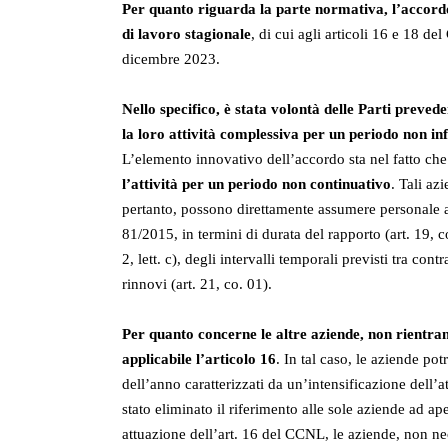
Per quanto riguarda la parte normativa, l’accordo
di lavoro stagionale
, di cui agli articoli 16 e 18 d
dicembre 2023.
Nello specifico, è stata volontà delle Parti preved
la loro attività complessiva per un periodo non in
L’elemento innovativo dell’accordo sta nel fatto che 
l’attività per un periodo non continuativo
. Tali az
pertanto, possono direttamente assumere personale a
81/2015, in termini di durata del rapporto (art. 19, co
2, lett. c), degli intervalli temporali previsti tra cont
rinnovi (art. 21, co. 01).
Per quanto concerne le altre aziende, non rientran
applicabile l’articolo 16
. In tal caso, le aziende po
dell’anno caratterizzati da un’intensificazione dell’a
stato eliminato il riferimento alle sole aziende ad a
attuazione dell’art. 16 del CCNL, le aziende, non ne