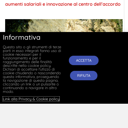
aumenti salariali e innovazione al centro dell’accordo
Informativa
Questo sito o gli strumenti di terze
parti in esso integrati fanno uso di
cookie necessari per il
funzionamento e per il
ACCETTA
raggiungimento delle finalità
descritte nella cookie policy.
Dichiari di accettare l'utlizzo di
cookie chiudendo o nascondendo
RIFIUTA
questa informativa, proseguendo
la navigazione di questa pagina,
cliccando un link o un pulsante o
continuando a navigare in altro
modo.
Link alla Privacy & Cookie policy
.
Per una storia della contrattazione collettiva in
Italia/302 – Il rinnovo dei profili economici del CCNL
per i Consorzi di bonifica