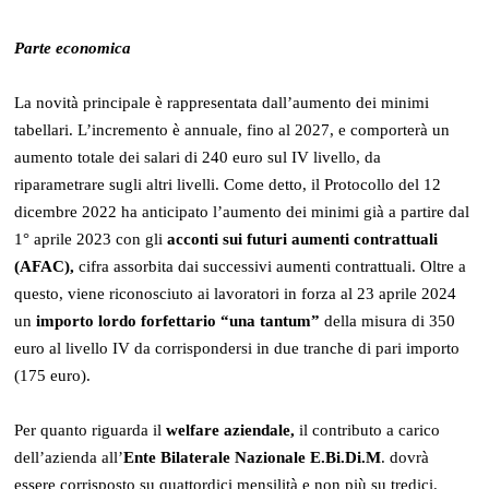
Parte economica
La novità principale è rappresentata dall’aumento dei minimi
tabellari. L’incremento è annuale, fino al 2027, e comporterà un
aumento totale dei salari di 240 euro sul IV livello, da
riparametrare sugli altri livelli. Come detto, il Protocollo del 12
dicembre 2022 ha anticipato l’aumento dei minimi già a partire dal
1° aprile 2023 con gli
acconti sui futuri aumenti contrattuali
(AFAC),
cifra assorbita dai successivi aumenti contrattuali. Oltre a
questo, viene riconosciuto ai lavoratori in forza al 23 aprile 2024
un
importo lordo forfettario “una tantum”
della misura di 350
euro al livello IV da corrispondersi in due tranche di pari importo
(175 euro).
Per quanto riguarda il
welfare aziendale,
il contributo a carico
dell’azienda all’
Ente Bilaterale Nazionale E.Bi.Di.M
. dovrà
essere corrisposto su quattordici mensilità e non più su tredici.