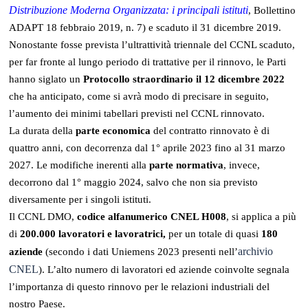
Distribuzione Moderna Organizzata: i principali istituti
, Bollettino
ADAPT 18 febbraio 2019, n. 7) e scaduto il 31 dicembre 2019.
Nonostante fosse prevista l’ultrattività triennale del CCNL scaduto,
per far fronte al lungo periodo di trattative per il rinnovo, le Parti
hanno siglato un
Protocollo straordinario il 12 dicembre 2022
che ha anticipato, come si avrà modo di precisare in seguito,
l’aumento dei minimi tabellari previsti nel CCNL rinnovato.
La durata della
parte economica
del contratto rinnovato è di
quattro anni, con decorrenza dal 1° aprile 2023 fino al 31 marzo
2027. Le modifiche inerenti alla
parte normativa
, invece,
decorrono dal 1° maggio 2024, salvo che non sia previsto
diversamente per i singoli istituti.
Il CCNL DMO,
codice alfanumerico CNEL H008
, si applica a più
di
200.000 lavoratori e lavoratrici,
per un totale di quasi
180
archivio
aziende
(secondo i dati Uniemens 2023 presenti nell’
CNEL
). L’alto numero di lavoratori ed aziende coinvolte segnala
l’importanza di questo rinnovo per le relazioni industriali del
nostro Paese.