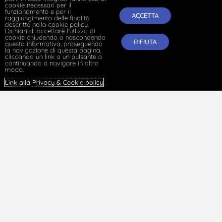
cookie necessari per il
funzionamento e per il
ACCETTA
raggiungimento delle finalità
descritte nella cookie policy.
Dichiari di accettare l'utlizzo di
cookie chiudendo o nascondendo
RIFIUTA
questa informativa, proseguendo
la navigazione di questa pagina,
cliccando un link o un pulsante o
continuando a navigare in altro
modo.
Link alla Privacy & Cookie policy
.
Per una storia della contrattazione collettiva in
Italia/302 – Il rinnovo dei profili economici del CCNL
per i Consorzi di bonifica