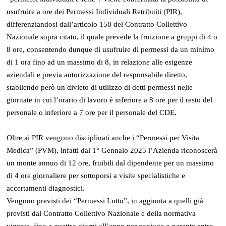
usufruire a ore dei Permessi Individuali Retribuiti (PIR),
differenziandosi dall’articolo 158 del Contratto Collettivo
Nazionale sopra citato, il quale prevede la fruizione a gruppi di 4 o
8 ore, consentendo dunque di usufruire di permessi da un minimo
di 1 ora fino ad un massimo di 8, in relazione alle esigenze
aziendali e previa autorizzazione del responsabile diretto,
stabilendo però un divieto di utilizzo di detti permessi nelle
giornate in cui l’orario di lavoro è inferiore a 8 ore per il resto del
personale o inferiore a 7 ore per il personale del CDE.
Oltre ai PIR vengono disciplinati anche i “Permessi per Visita
Medica” (PVM), infatti dal 1° Gennaio 2025 l’Azienda riconoscerà
un monte annuo di 12 ore, fruibili dal dipendente per un massimo
di 4 ore giornaliere per sottoporsi a visite specialistiche e
accertamenti diagnostici.
Vengono previsti dei “Permessi Lutto”, in aggiunta a quelli già
previsti dal Contratto Collettivo Nazionale e della normativa
vigente, fino a quattro giorni all’anno per coniuge o parente entro