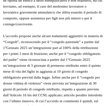
ne riporta un elenco a titolo esemplificativo e non esaustivo, tra cui
troviamo, ad esempio, il caso del medesimo lavoratore o
lavoratrice gravemente ammalato/a che abbia esaurito il periodo di
comporto, oppure assistenza per figli non più minori o per il
coniuge/convivente.
L’accordo propone anche alcuni trattamenti aggiuntivi in materia di
“Congedi”, riconoscendo per il “congedo parentale” a partire dal
1°Gennaio 2025 un’integrazione pari al 100% della retribuzione
per i primi 3 mesi di fruizione; anche per il “congedo obbligatorio
del padre” viene riconosciuta a partire dal 1°Gennaio 2025
un’integrazione di 3 giornate di permesso retribuito entro il quinto
mese di vita del figlio in aggiunta ai 10 giorni di congedo
obbligatorio previsti dalla legge. Infine anche per il “congedo per
donne vittima di violenza” viene prevista un’integrazione di 30
giorni di periodo di congedo retribuito, rispetto a quanto previsto
dall’Articolo 16 bis del CCNL applicato; articolo peraltro introdotto
con l’ultimo rinnovo, di cui l’accordo in commento è quindi, sul