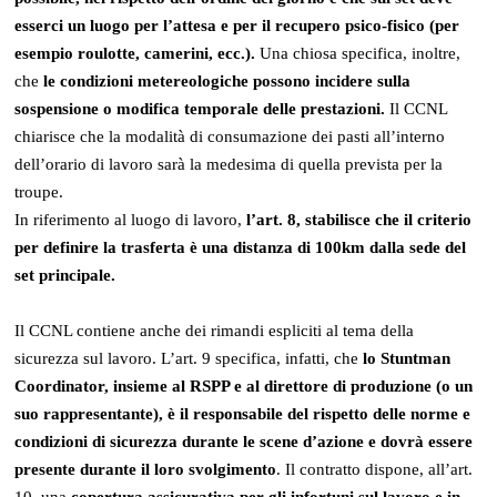
esserci un luogo per l’attesa e per il recupero psico-fisico (per
esempio roulotte, camerini, ecc.).
Una chiosa specifica, inoltre,
che
le condizioni metereologiche possono incidere sulla
sospensione o modifica temporale delle prestazioni.
Il CCNL
chiarisce che la modalità di consumazione dei pasti all’interno
dell’orario di lavoro sarà la medesima di quella prevista per la
troupe.
In riferimento al luogo di lavoro,
l’art. 8, stabilisce che il criterio
per definire la trasferta è
una distanza di 100km dalla sede del
set principale.
Il CCNL contiene anche dei rimandi espliciti al tema della
sicurezza sul lavoro. L’art. 9 specifica, infatti, che
lo Stuntman
Coordinator, insieme al RSPP e al direttore di produzione (o un
suo rappresentante), è il responsabile del rispetto delle norme e
condizioni di sicurezza durante le scene d’azione e dovrà essere
presente durante il loro svolgimento
. Il contratto dispone, all’art.
10, una
copertura assicurativa per gli infortuni sul lavoro e in