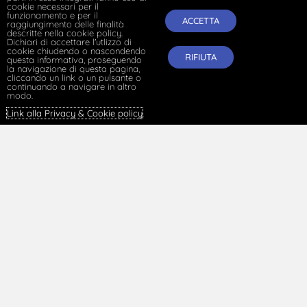
cookie necessari per il
funzionamento e per il
ACCETTA
raggiungimento delle finalità
descritte nella cookie policy.
Dichiari di accettare l'utlizzo di
cookie chiudendo o nascondendo
RIFIUTA
questa informativa, proseguendo
la navigazione di questa pagina,
cliccando un link o un pulsante o
continuando a navigare in altro
modo.
Link alla Privacy & Cookie policy
.
Per una storia della contrattazione collettiva in
Italia/302 – Il rinnovo dei profili economici del CCNL
per i Consorzi di bonifica