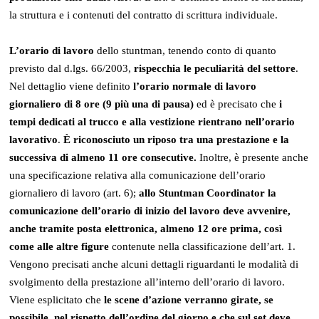
la struttura e i contenuti del contratto di scrittura individuale.
L’orario di lavoro
dello stuntman, tenendo conto di quanto
previsto dal d.lgs. 66/2003,
rispecchia le peculiarità del settore
.
Nel dettaglio viene definito
l’orario normale di lavoro
giornaliero di 8 ore (9 più una di pausa)
ed è precisato che
i
tempi dedicati al trucco e alla vestizione rientrano nell’orario
lavorativo
.
È riconosciuto un riposo tra una prestazione e la
successiva di almeno 11 ore consecutive.
Inoltre, è presente anche
una specificazione relativa alla comunicazione dell’orario
giornaliero di lavoro (art. 6);
allo Stuntman Coordinator la
comunicazione dell’orario di inizio del lavoro deve avvenire,
anche tramite posta elettronica, almeno 12 ore prima, così
come alle altre figure
contenute nella classificazione dell’art. 1.
Vengono precisati anche alcuni dettagli riguardanti le modalità di
svolgimento della prestazione all’interno dell’orario di lavoro.
Viene esplicitato che
le scene d’azione verranno girate, se
possibile, nel rispetto dell’ordine del giorno e che sul set deve