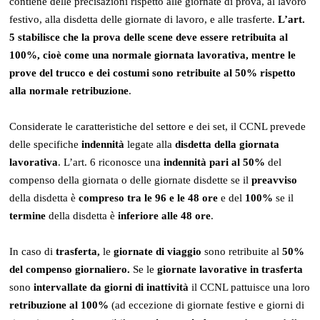
contiene delle precisazioni rispetto alle giornate di prova, al lavoro
festivo, alla disdetta delle giornate di lavoro, e alle trasferte.
L’art.
5 stabilisce che la prova delle scene deve essere retribuita al
100%, cioè come una normale giornata lavorativa, mentre le
prove del trucco e dei costumi sono retribuite al 50% rispetto
alla normale retribuzione
.
Considerate le caratteristiche del settore e dei set, il CCNL prevede
delle specifiche
indennità
legate alla
disdetta della giornata
lavorativa
. L’art. 6 riconosce una
indennità pari al 50%
del
compenso della giornata o delle giornate disdette se il
preavviso
della disdetta è
compreso tra le 96 e le 48 ore
e del
100%
se il
termine
della disdetta è
inferiore alle 48 ore
.
In caso di
trasferta,
le
giornate di viaggio
sono retribuite al
50%
del compenso giornaliero.
Se le
giornate lavorative in trasferta
sono
intervallate da giorni di inattività
il CCNL pattuisce una loro
retribuzione al 100%
(ad eccezione di giornate festive e giorni di