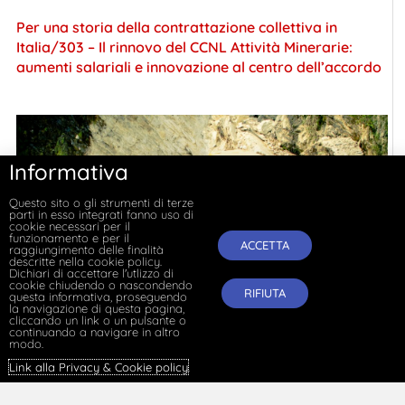
Per una storia della contrattazione collettiva in
Italia/303 – Il rinnovo del CCNL Attività Minerarie:
aumenti salariali e innovazione al centro dell’accordo
Informativa
Questo sito o gli strumenti di terze
parti in esso integrati fanno uso di
cookie necessari per il
funzionamento e per il
ACCETTA
raggiungimento delle finalità
descritte nella cookie policy.
Dichiari di accettare l'utlizzo di
cookie chiudendo o nascondendo
RIFIUTA
questa informativa, proseguendo
la navigazione di questa pagina,
cliccando un link o un pulsante o
continuando a navigare in altro
modo.
Link alla Privacy & Cookie policy
.
Per una storia della contrattazione collettiva in