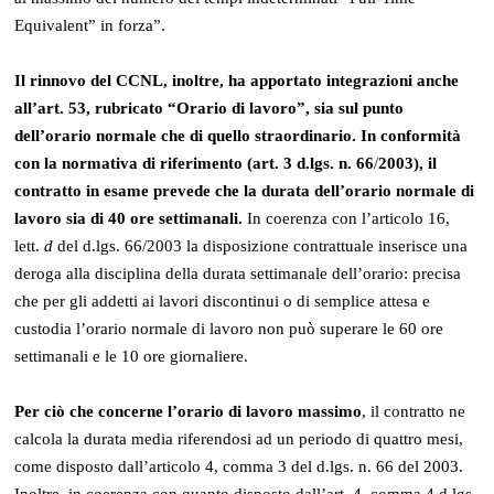
Equivalent” in forza”.
Il rinnovo del CCNL, inoltre, ha apportato integrazioni anche
all’art. 53, rubricato “Orario di lavoro”, sia sul punto
dell’orario normale che di quello straordinario.
In conformità
con la normativa di riferimento (art. 3 d.lgs. n. 66
/
2003), il
contratto in esame prevede che la durata dell’orario normale di
lavoro sia di 40 ore settimanali.
In coerenza con l’articolo 16,
lett.
d
del d.lgs. 66/2003 la disposizione contrattuale inserisce una
deroga alla disciplina della durata settimanale dell’orario: precisa
che per gli addetti ai lavori discontinui o di semplice attesa e
custodia l’orario normale di lavoro non può superare le 60 ore
settimanali e le 10 ore giornaliere.
Per ciò che concerne l’orario di lavoro massimo
, il contratto ne
calcola la durata media riferendosi ad un periodo di quattro mesi,
come disposto dall’articolo 4, comma 3 del d.lgs. n. 66 del 2003.
Inoltre, in coerenza con quanto disposto dall’art. 4, comma 4 d.lgs.