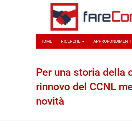
HOME
RICERCHE
APPROFONDIMENTI
Per una storia della c
rinnovo del CCNL med
novità
Benedetta Provini
14 Luglio 2025
Docum