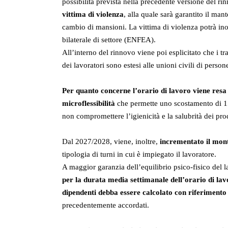
possibilità prevista nella precedente versione del rin
vittima di violenza
, alla quale sarà garantito il m
cambio di mansioni. La vittima di violenza potrà inol
bilaterale di settore (ENFEA).
All’interno del rinnovo viene poi esplicitato che i tra
dei lavoratori sono estesi alle unioni civili di pers
Per quanto concerne l’orario di lavoro viene resa d
microflessibilità
che permette uno scostamento di 15 m
non compromettere l’igienicità e la salubrità dei prod
Dal 2027/2028, viene, inoltre,
incrementato il mont
tipologia di turni in cui è impiegato il lavoratore.
A maggior garanzia dell’equilibrio psico-fisico del l
per la durata media settimanale dell’orario di lav
dipendenti debba essere calcolato con riferimento
precedentemente accordati.