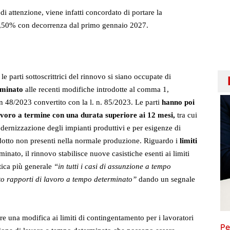
 attenzione, viene infatti concordato di portare la
’1,50% con decorrenza dal primo gennaio 2027.
e parti sottoscrittrici del rinnovo si siano occupate di
erminato
alle recenti modifiche introdotte al comma 1,
 n 48/2023 convertito con la l. n. 85/2023. Le parti
hanno poi
 lavoro a termine con una durata superiore ai 12 mesi,
tra cui
odernizzazione degli impianti produttivi e per esigenze di
odotto non presenti nella normale produzione. Riguardo i
limiti
inato, il rinnovo stabilisce nuove casistiche esenti ai limiti
istica più generale
“in tutti i casi di assunzione a tempo
to rapporti di lavoro a tempo determinato”
dando un segnale
ore una modifica ai limiti di contingentamento per i lavoratori
Pe