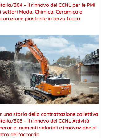
 Italia/304 – Il rinnovo del CCNL per le PMI
i settori Moda, Chimica, Ceramica e
corazione piastrelle in terzo fuoco
r una storia della contrattazione collettiva
 Italia/303 – Il rinnovo del CCNL Attività
nerarie: aumenti salariali e innovazione al
ntro dell’accordo