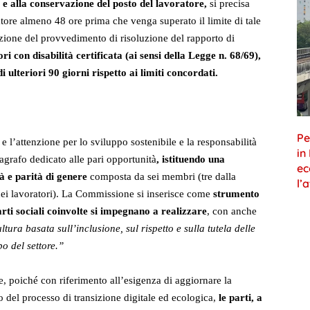
o e alla conservazione del posto del lavoratore,
si precisa
atore almeno 48 ore prima che venga superato il limite di tale
zione del provvedimento di risoluzione del rapporto di
ri con disabilità certificata (ai sensi della Legge n. 68/69),
i ulteriori 90 giorni rispetto ai limiti concordati.
Pe
 e l’attenzione per lo sviluppo sostenibile e la responsabilità
in
ragrafo dedicato alle pari opportunità
, istituendo una
ec
 e parità di genere
composta da sei membri (tre dalla
l’
 dei lavoratori). La Commissione si inserisce come
strumento
arti sociali coinvolte si impegnano a realizzare
, con anche
tura basata sull’inclusione, sul rispetto e sulla tutela delle
o del settore.”
, poiché con riferimento all’esigenza di aggiornare la
po del processo di transizione digitale ed ecologica,
le parti, a