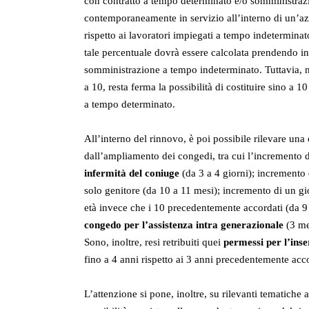
con contratto a tempo determinato e/o somministraz
contemporaneamente in servizio all’interno di un’azi
rispetto ai lavoratori impiegati a tempo indeterminat
tale percentuale dovrà essere calcolata prendendo in
somministrazione a tempo indeterminato. Tuttavia, ne
a 10, resta ferma la possibilità di costituire sino a
a tempo determinato.
All’interno del rinnovo, è poi possibile rilevare una
dall’ampliamento dei congedi, tra cui l’incremento 
infermità del coniuge
(da 3 a 4 giorni); incremento 
solo genitore (da 10 a 11 mesi); incremento di un gi
età invece che i 10 precedentemente accordati (da 9
congedo per l’assistenza intra generazionale
(3 me
Sono, inoltre, resi retribuiti quei
permessi per l’inse
fino a 4 anni rispetto ai 3 anni precedentemente acco
L’attenzione si pone, inoltre, su rilevanti tematiche a 