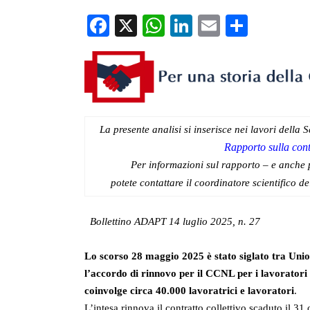
in Italia
Facebook
X
WhatsApp
LinkedIn
Email
Condiv
La presente analisi si inserisce nei lavori della
Rapporto sulla contr
Per informazioni sul rapporto – e anche 
potete contattare il coordinatore scientifico d
Bollettino ADAPT 14 luglio 2025, n. 27
Lo scorso 28 maggio 2025 è stato siglato tra U
l’accordo di rinnovo per il CCNL per i lavoratori 
coinvolge circa 40.000 lavoratrici e lavoratori
.
L’intesa rinnova il contratto collettivo scaduto il 