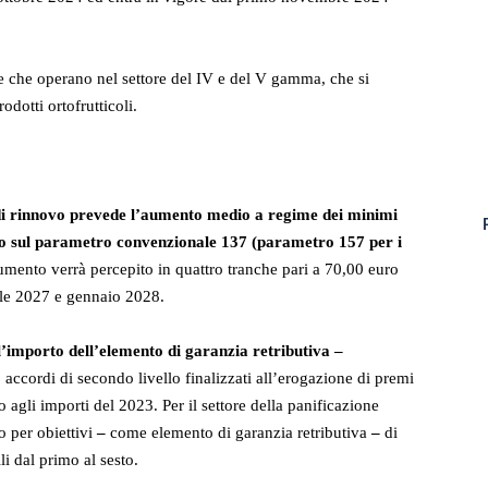
se che operano nel settore del IV e del V gamma, che si
dotti ortofrutticoli.
 di rinnovo prevede l’aumento medio a regime dei minimi
lato sul parametro convenzionale 137 (parametro 157 per i
mento verrà percepito in quattro tranche pari a 70,00 euro
ile 2027 e gennaio 2028.
’importo dell’elemento di garanzia retributiva –
 accordi di secondo livello finalizzati all’erogazione di premi
tto agli importi del 2023. Per il settore della panificazione
o per obiettivi
–
come elemento di garanzia retributiva
–
di
li dal primo al sesto.