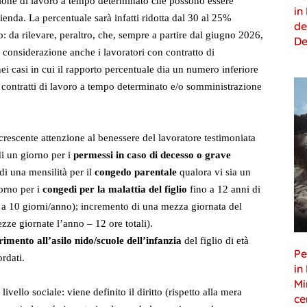
ione di lavoro a tempo determinato che possono essere
in
enda. La percentuale sarà infatti ridotta dal 30 al 25%
de
o: da rilevare, peraltro, che, sempre a partire dal giugno 2026,
De
 considerazione anche i lavoratori con contratto di
i casi in cui il rapporto percentuale dia un numero inferiore
 10 contratti di lavoro a tempo determinato e/o somministrazione
 crescente attenzione al benessere del lavoratore testimoniata
di un giorno per i
permessi in caso di decesso o grave
di una mensilità per il
congedo parentale
qualora vi sia un
orno per i
congedi per la malattia del figlio
fino a 12 anni di
 a 10 giorni/anno); incremento di una mezza giornata del
zze giornate l’anno – 12 ore totali).
rimento all’asilo nido/scuole dell’infanzia
del figlio di età
Pe
rdati.
in
Mi
livello sociale: viene definito il diritto (rispetto alla mera
ce