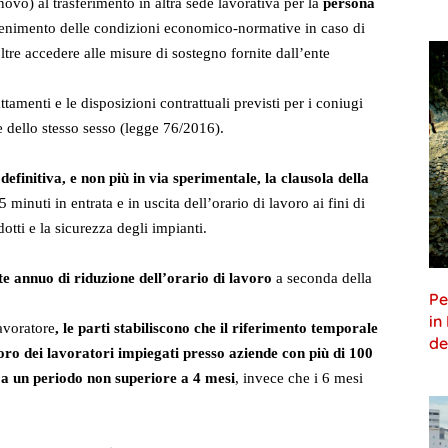
novo) al trasferimento in altra sede lavorativa per la
persona
antenimento delle condizioni economico-normative in caso di
tre accedere alle misure di sostegno fornite dall’ente
ttamenti e le disposizioni contrattuali previsti per i coniugi
one dello stesso sesso (legge 76/2016).
efinitiva, e non più in via sperimentale, la clausola della
inuti in entrata e in uscita dell’orario di lavoro ai fini di
otti e la sicurezza degli impianti.
e annuo di riduzione dell’orario di lavoro
a seconda della
Pe
in
avoratore
, le parti stabiliscono che il riferimento temporale
de
oro dei lavoratori impiegati presso aziende con più di 100
 a un periodo non superiore a 4 mesi
, invece che i 6 mesi