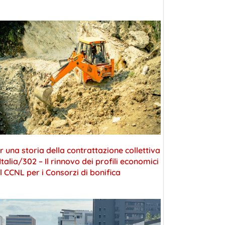
r una storia della contrattazione collettiva
 Italia/302 – Il rinnovo dei profili economici
l CCNL per i Consorzi di bonifica