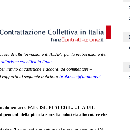
idi
 Scuola di alta formazione di ADAPT per la elaborazione del
attazione collettiva in Italia
.
per l’invio di casistiche e accordi da commentare –
tiraboschi@unimore.it
el rapporto al seguente indirizzo:
nionialimentari e FAI-CISL, FLAI-CGIL, UILA-UIL
dipendenti della piccola e media industria alimentare che
31 ottobre 2024 ed entra in vigore dal primo novembre 2024