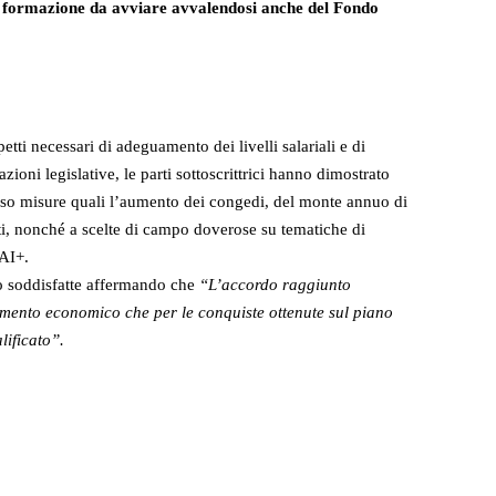
 di formazione da avviare avvalendosi anche del Fondo
etti necessari di adeguamento dei livelli salariali e di
ioni legislative, le parti sottoscrittrici hanno dimostrato
erso misure quali l’aumento dei congedi, del monte annuo di
isti, nonché a scelte di campo doverose su tematiche di
QAI+.
no soddisfatte affermando che
“L’accordo raggiunto
emento economico che per le conquiste ottenute sul piano
lificato”.