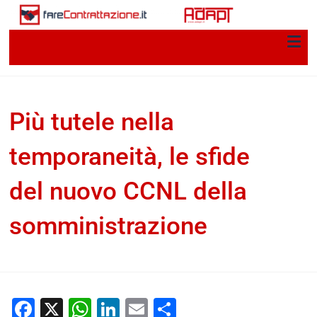
Più tutele nella
temporaneità, le sfide
del nuovo CCNL della
somministrazione
Daniel Zanda
17 Febbraio 2025
Documenti home
Facebook
X
WhatsApp
LinkedIn
Email
Condividi