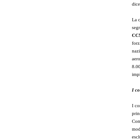
dic
La c
segr
CCN
forz
nazi
aero
8.00
impi
I co
I co
prin
Come
moda
escl