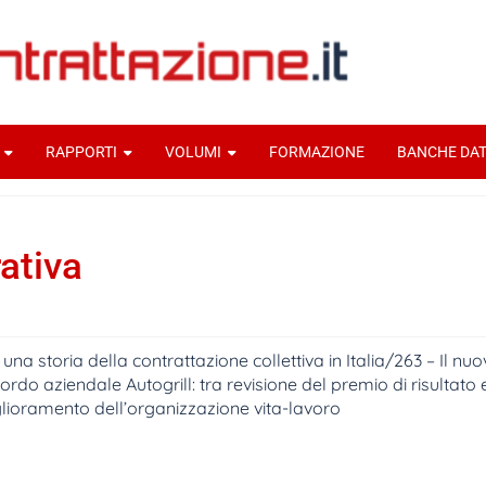
RAPPORTI
VOLUMI
FORMAZIONE
BANCHE DAT
ativa
 una storia della contrattazione collettiva in Italia/263 – Il nu
ordo aziendale Autogrill: tra revisione del premio di risultato 
lioramento dell’organizzazione vita-lavoro
derica Chirico
24 Marzo 2025
Documenti home
Per una stor
a contrattazione collettiva in Italia