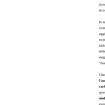
lavo
di e
In 
vent
aggi
sost
nido
dell
sing
“do
Ulte
l’a
car
ques
sind
even