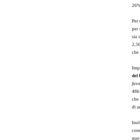
26% 
Per
per 
sia 
2,50
che 
Impo
del
fav
48h 
che 
di a
Inol
conc
nuo