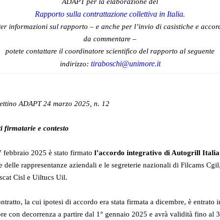
ADAPT per la elaborazione del
Rapporto sulla contrattazione collettiva in Italia
.
er informazioni sul rapporto – e anche per l’invio di casistiche e accor
da commentare –
potete contattare il coordinatore scientifico del rapporto al seguente
tiraboschi@unimore.it
indirizzo:
lettino ADAPT 24 marzo 2025, n. 12
i firmatarie e contesto
7 febbraio 2025 è stato firmato
l’accordo integrativo di Autogrill Italia
e delle rappresentanze aziendali e le segreterie nazionali di Filcams Cgil
scat Cisl e Uiltucs Uil.
ontratto, la cui ipotesi di accordo era stata firmata a dicembre, è entrato i
re con decorrenza a partire dal 1° gennaio 2025 e avrà validità fino al 