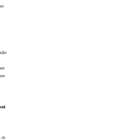
aso
silo
e
er
ore
oni
 di