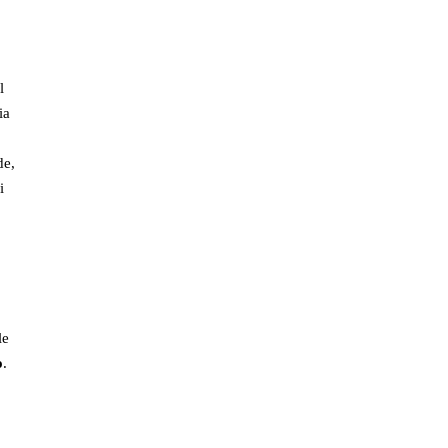
l
ia
de,
i
le
o
.