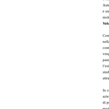
Auto
e un
mole
Val
Come
nell
cont
veng
pan
l’es
sind
attr
In c
azie
di p
modo