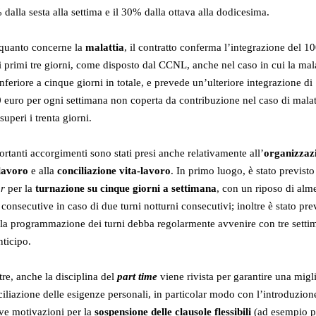
dalla sesta alla settima e il 30% dalla ottava alla dodicesima.
 quanto concerne la
malattia
, il contratto conferma l’integrazione del 
i primi tre giorni, come disposto dal CCNL, anche nel caso in cui la mala
inferiore a cinque giorni in totale, e prevede un’ulteriore integrazione di
 euro per ogni settimana non coperta da contribuzione nel caso di malat
superi i trenta giorni.
rtanti accorgimenti sono stati presi anche relativamente all’
organizzaz
 lavoro
e alla
conciliazione vita-lavoro
. In primo luogo, è stato previsto
or
per la
turnazione su cinque giorni a settimana
, con un riposo di alm
consecutive in caso di due turni notturni consecutivi; inoltre è stato pre
la programmazione dei turni debba regolarmente avvenire con tre setti
nticipo.
tre, anche la disciplina del
part time
viene rivista per garantire una migl
iliazione delle esigenze personali, in particolar modo con l’introduzion
ve motivazioni per la
sospensione delle
clausole flessibili
(ad esempio p