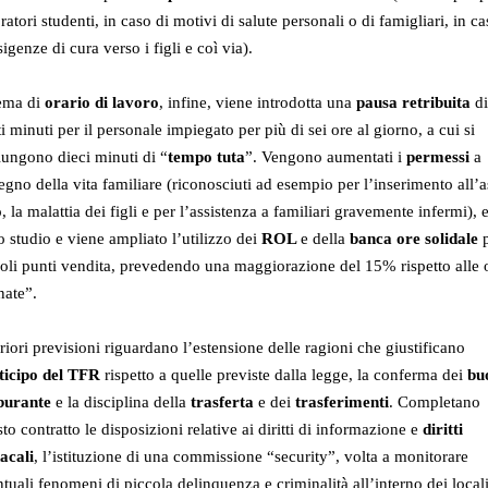
ratori studenti, in caso di motivi di salute personali o di famigliari, in c
sigenze di cura verso i figli e coì via).
tema di
orario di lavoro
, infine, viene introdotta una
pausa retribuita
di
i minuti per il personale impiegato per più di sei ore al giorno, a cui si
ungono dieci minuti di “
tempo tuta
”. Vengono aumentati i
permessi
a
egno della vita familiare (riconosciuti ad esempio per l’inserimento all’a
, la malattia dei figli e per l’assistenza a familiari gravemente infermi), 
o studio e viene ampliato l’utilizzo dei
ROL
e della
banca ore solidale
p
oli punti vendita, prevedendo una maggiorazione del 15% rispetto alle 
nate”.
riori previsioni riguardano l’estensione delle ragioni che giustificano
nticipo del TFR
rispetto a quelle previste dalla legge, la conferma dei
bu
burante
e la disciplina della
trasferta
e dei
trasferimenti
. Completano
to contratto le disposizioni relative ai diritti di informazione e
diritti
acali
, l’istituzione di una commissione “security”, volta a monitorare
tuali fenomeni di piccola delinquenza e criminalità all’interno dei locali