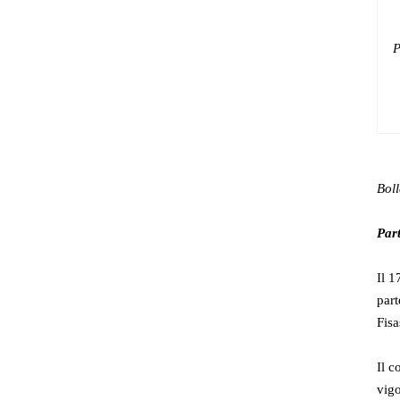
P
Bol
Part
Il 1
part
Fisa
Il c
vigo