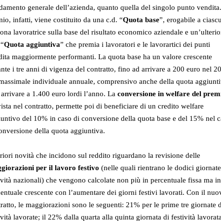
damento generale dell’azienda, quanto quella del singolo punto vendita.
io, infatti, viene costituito da una c.d. “
Quota base
”, erogabile a ciasc
ona lavoratrice sulla base del risultato economico aziendale e un’ulterio
 “
Quota aggiuntiva
” che premia i lavoratori e le lavorartici dei punti
dita maggiormente performanti. La quota base ha un valore crescente
nte i tre anni di vigenza del contratto, fino ad arrivare a 200 euro nel 2
 massimale individuale annuale, comprensivo anche della quota aggiunti
arrivare a 1.400 euro lordi l’anno. La
conversione in welfare
del prem
ista nel contratto, permette poi di beneficiare di un credito welfare
untivo del 10% in caso di conversione della quota base e del 15% nel 
onversione della quota aggiuntiva.
riori novità che incidono sul reddito riguardano la revisione delle
giorazioni per il lavoro festivo
(nelle quali rientrano le dodici giornate
ività nazionali) che vengono calcolate non più in percentuale fissa ma in
entuale crescente con l’aumentare dei giorni festivi lavorati. Con il nuo
ratto, le maggiorazioni sono le seguenti: 21% per le prime tre giornate d
ività lavorate; il 22% dalla quarta alla quinta giornata di festività lavorata