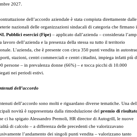
embre 2027.
ontrattazione dell’accordo aziendale è stata compiuta direttamente dalle
eterie nazionali delle organizzazioni sindacali di categoria che firmano i
L Pubblici esercizi (Fipe)
– applicato dall’azienda – considerata l’amp
a lavoro dell’azienda e la presenza della stessa su tutto il territorio
onale. L’azienda, che è presente con circa 350 punti vendita in autostra
porti, stazioni, centri commerciali e centri cittadini, impiega infatti più d
0 persone – in prevalenza donne (66%) – e tocca picchi di 10.000
egati nei periodi estivi.
ntenuti dell’accordo
ntenuti dell’accordo sono molti e riguardano diverse tematiche. Una del
cipali novità è rappresentata dalla rimodulazione del
premio di risultat
 ci ha spigato Alessandro Premoli, HR director di Autogrill, le nuove
lità di calcolo – a differenza delle precedenti che valorizzavano
usivamente l’andamento dei singoli punti vendita – valorizzano tanto