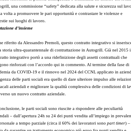
grill, una commissione “safety” dedicata alla salute e sicurezza sul lav
a volta a promuovere le pari opportunità e contrastare le violenze e
stie sui luoghi di lavoro.
utazione d’insieme
 riferito da Alessandro Premoli, questo contratto integrativo si inserisc
a storia ultra-quarantennale di contrattazione in Autogrill. Già nel 2015 i
ratto integrativo portò a una ridefinizione degli assetti contrattuali che
ono rinforzati con l’accordo qui in commento. Al termine della fase di
demia da COVID-19 e il rinnovo nel 2024 del CCNL applicato in aziend
igenza delle parti sociali era quello di dare ulteriore impulso alle relazio
acali aziendali e migliorare la qualità complessiva delle condizioni di l
averso un nuovo contratto aziendale.
onclusione, le parti sociali sono riuscite a rispondere alle peculiarità
ndali – dall’apertura 24h su 24 dei punti vendita all’impiego in prevale
ersonale a tempo parziale (circa il 60% dei lavoratori sono
part timer
) –
 da garantire un trattamento economico più equo fra punti vendita e