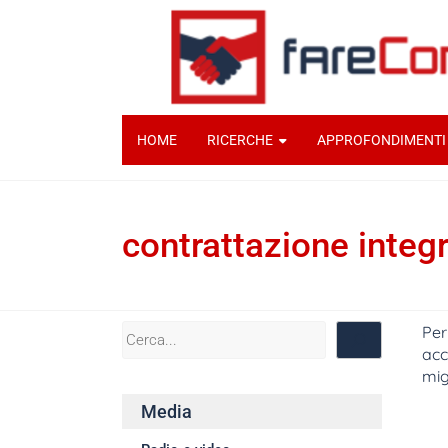
HOME
RICERCHE
APPROFONDIMENTI
contrattazione integr
Per
acc
mig
Fe
Media
dell