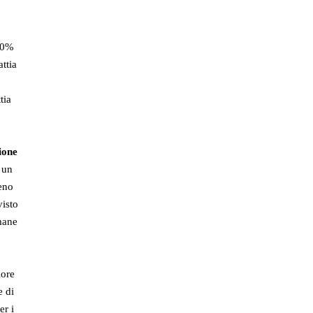
100%
ttia
tia
ione
 un
eno
visto
mane
iore
e di
er i