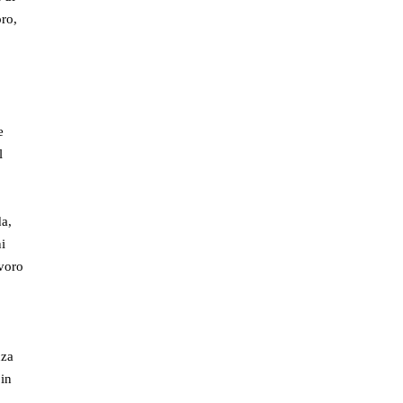
oro,
e
l
a,
ni
avoro
nza
 in