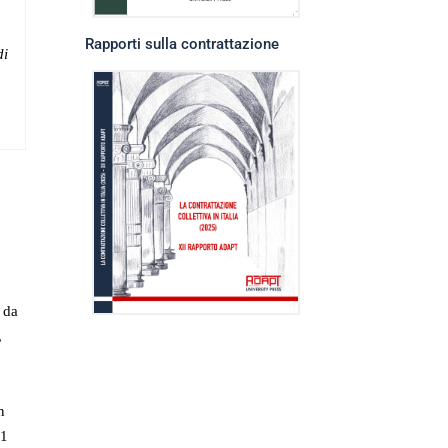
Rapporti sulla contrattazione
di
da
,
n
31