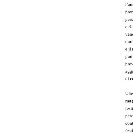
l’an
prem
pers
c.d.
ven
dura
e il
può 
prev
aggi
di c
Ulte
mag
fest
perc
cont
fest