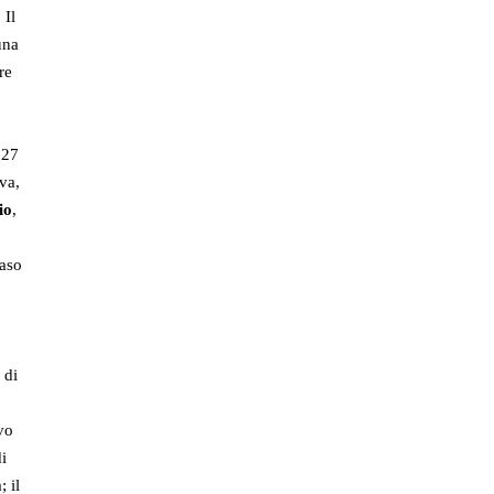
 Il
una
re
027
va,
io
,
caso
 di
vo
i
; il