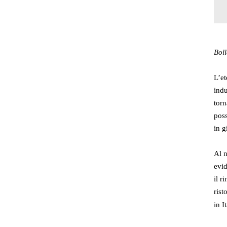
Bol
L’et
indu
torn
poss
in g
Al n
evid
il r
rist
in I