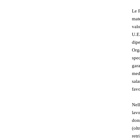
Le P
mate
valo
U.E.
dipe
Orga
spec
gara
mede
sala
favo
Nell
lavo
donn
(olt
retr