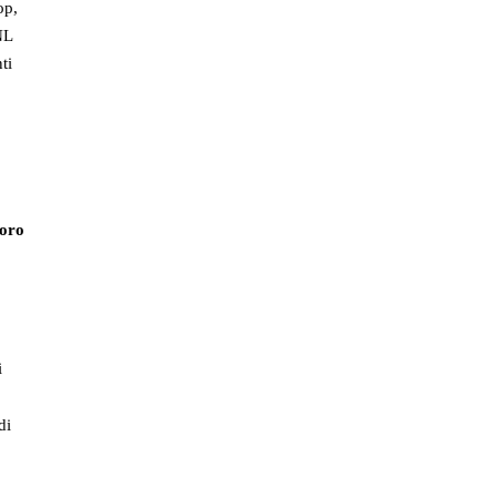
op,
NL
ti
voro
i
di