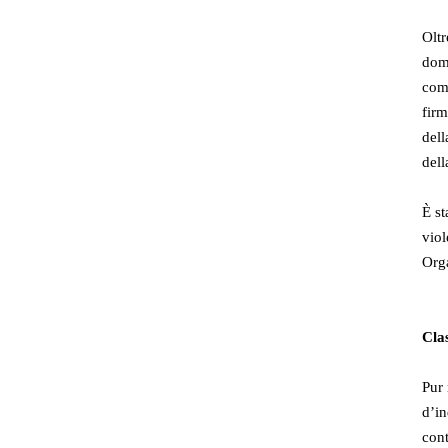
Oltr
doma
comu
firm
dell
dell
È st
viol
Orga
Cla
Pur 
d’in
cont