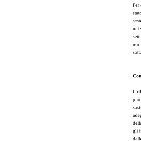
Per 
stat
sest
nel 
sett
norm
sott
Cong
Il r
può 
sost
adeg
dell
gli 
dell