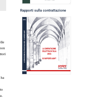
Rapporti sulla contrattazione
elle
 non
tori
 ha
,
to
a.