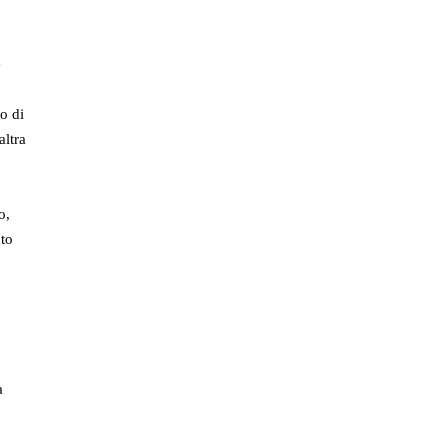
e
io di
altra
o,
nto
a