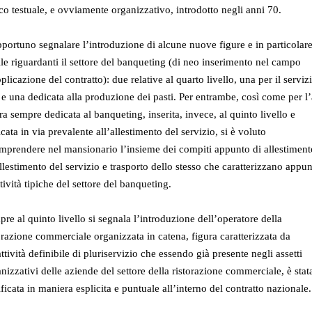
co testuale, e ovviamente organizzativo, introdotto negli anni 70.
portuno segnalare l’introduzione di alcune nuove figure e in particolar
le riguardanti il settore del banqueting (di neo inserimento nel campo
plicazione del contratto): due relative al quarto livello, una per il serviz
 e una dedicata alla produzione dei pasti. Per entrambe, così come per l’
ra sempre dedicata al banqueting, inserita, invece, al quinto livello e
cata in via prevalente all’allestimento del servizio, si è voluto
mprendere nel mansionario l’insieme dei compiti appunto di allestiment
llestimento del servizio e trasporto dello stesso che caratterizzano appu
ttività tipiche del settore del banqueting.
re al quinto livello si segnala l’introduzione dell’operatore della
orazione commerciale organizzata in catena, figura caratterizzata da
ttività definibile di pluriservizio che essendo già presente negli assetti
nizzativi delle aziende del settore della ristorazione commerciale, è stat
ficata in maniera esplicita e puntuale all’interno del contratto nazionale.