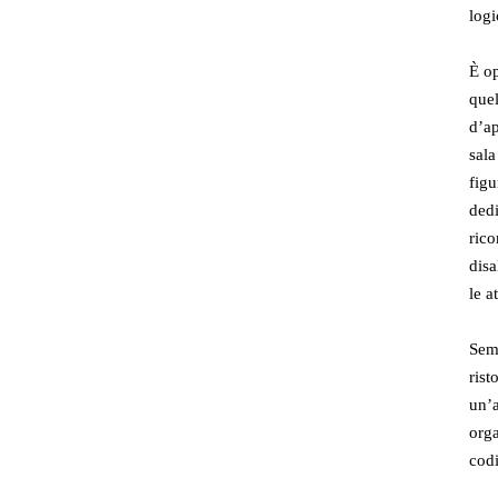
logi
È op
quel
d’ap
sala
figu
dedi
rico
disa
le a
Semp
rist
un’a
orga
codi