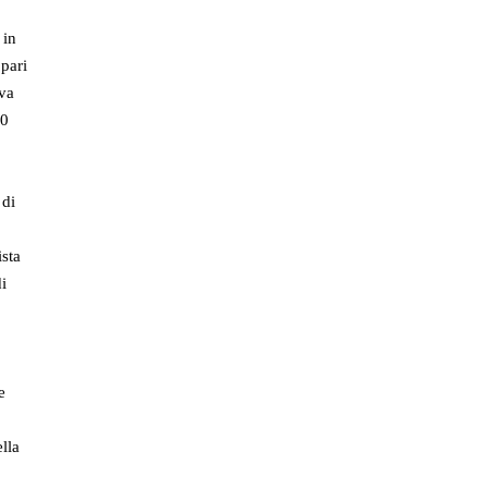
 in
 pari
iva
50
 di
ista
di
e
ella