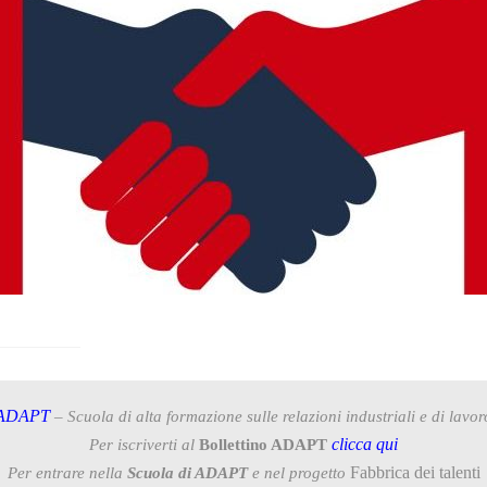
ADAPT
– Scuola di alta formazione sulle relazioni industriali e di lavor
clicca qui
Per iscriverti al
Bollettino ADAPT
Fabbrica dei talenti
Per entrare nella
Scuola di ADAPT
e nel progetto