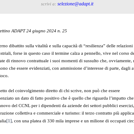
selezione@adapt.it
scrivi a:
lettino ADAPT 24 giugno 2024 n. 25
erno dibattito sulla vitalità e sulla capacità di “resilienza” delle relazioni
striali, forse in questo caso il termine calza a pennello, vive nel corso d
ate di rinnovo contrattuale i suoi momenti di sussulto che, ovviamente,
ono che essere evidenziati, con ammissione d’interesse di parte, dagli at
ioco.
etto del coinvolgimento diretto di chi scrive, non può che essere
enziato un dato di fatto positivo che è quello che riguarda l’impatto che
innovo del CCNL per i dipendenti da aziende dei settori pubblici esercizi
orazione collettiva e commerciale e turismo: il terzo contratto più applica
[1]
talia
, con una platea di 330 mila imprese e un milione di occupati circ