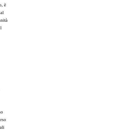
o, è
 al
anità
l
n
so
erso
ali