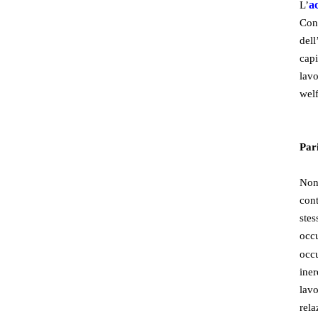
a
L’
Conf
del
capi
lavo
welf
Pari
Non 
cont
stes
occu
occ
iner
lavo
rela