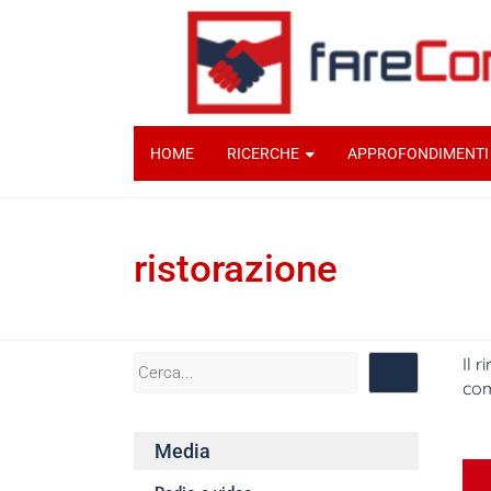
HOME
RICERCHE
APPROFONDIMENTI
ristorazione
Il 
com
And
Media