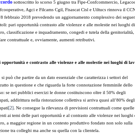
ccordo
sottoscritto lo scorso 5 giugno tra Fipe-Confcommercio, Legaco
cooperative, Agci e Filcams Cgil, Fisascat Cisl e Uiltucs rinnova il CC
l’8 febbraio 2018 prevedendo un aggiornamento complessivo dei seguen
toli: pari opportunità contrasto alle violenze e alle molestie nei luoghi di
ro, classificazione e inquadramento, congedi e tutela della genitorialità,
are contrattuale e, ovviamente, aumenti retributivi.
 opportunità e contrasto alle violenze e alle molestie nei luoghi di la
si può che partire da un dato essenziale che caratterizza i settori del
ratto in questione e che riguarda la forte connotazione femminile dello
so: se nei pubblici esercizi le donne costituiscono oltre il 50% degli
pati, addirittura nella ristorazione collettiva si arriva quasi all’80% degl
[2]
upati
. Ne consegue la rilevanza di previsioni contrattuali come quelle
enti ai temi delle pari opportunità e al contrasto alle violenze nei luoghi 
ro, a maggior regione in un contesto produttivo fondato non solo sulla
zione tra colleghi ma anche su quella con la clientela.