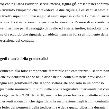
ciò che riguarda l’addetto servizi mensa, figura già presente nel contratt
o rivisitato l’impianto che prevedeva le due figure già esistenti al sesto e
o livello super con il passaggio al sesto super in virtù di 12 mesi di anzi
settore. La rivisitazione in questione ha elevato a 15 mesi di anzianità ne
ore il termine per il passaggio di livello ed è stata, inoltre, introdotta una
a di raccordo che riguarda gli addetti mensa in forza al momento della
oscrizione del contratto.
edi e tutela della genitorialità
iferimento alla forte componente femminile che caratterizza il settore no
che evidenziarsi anche nelle disposizioni contenute nelle previsioni di
egno alla genitorialità che si sono sostanziate non solo in un corposo
uamento normativo, in virtù delle novità legislative intervenute nel cor
a vigenza del CCNL del 2018, ma che ha preso forma soprattutto attrav
interventi normativi che riguardano la maturazione degli istituti contrattu
e ferie, dei permessi, della tredicesima e della quattordicesima durante i