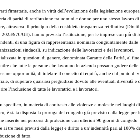
arti firmatarie, anche in virtù dell’evoluzione della legislazione europea
ria di parità di retribuzione tra uomini e donne per uno stesso lavoro di
re, attraverso il principio della cosiddetta trasparenza retributiva (Dirett
 2023/970/UE), hanno previsto l’istituzione, per le imprese con più di 
ndenti, di una figura di rappresentanza nominata congiuntamente dalle
nizzazioni sindacali, su indicazione delle lavoratrici e dei lavoratori,
ializzata in questioni di genere, denominata Garante della Parità, al fine
ntire che tutte le persone che lavorano in azienda possano godere delle
sime opportunità, di tutelare il concetto di equità, anche dal punto di v
riale, di superare qualsiasi pregiudizio dovuto alle eventuali diversità e 
rire l’inclusione di tutte le lavoratrici e i lavoratori.
o specifico, in materia di contrasto alle violenze e molestie nei luoghi di
ro, è stata disposta la proroga del congedo già previsto dalla legge per l
e inserite nei percorsi di protezione con ulteriori 90 giorni di congedo
re ai tre mesi previsti dalla legge) e diritto a un’indennità pari al 100% d
ibuzione di fatto.