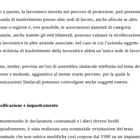
e a questo, la lavoratrice inserita nei percorsi di protezione, può present
nda di trasferimento presso altre sedi di lavoro, anche ubicate in altro
ne o regione e, ove possibile, le associazioni datoriali di categoria
atarie, anche tramite gli enti bilaterali, possono valutare la ricollocazion
a lavoratrice in altre aziende associate, nel caso in cui l’azienda oggetto
a richiesta di trasferimento della lavoratrice abbia un’unica sede di lavor
ata, inoltre, prevista un’ora di assemblea sindacale retribuita sul tema de
enze e molestie, aggiuntiva al monte orario previsto, per la quale le
nizzazioni Sindacali potranno coinvolgere anche soggetti esterni.
ssificazione e inquadramento
mantenendo le declaratorie contrattuali e i dieci diversi livelli
quadramento, è stata realizzata una sostanziale rivisitazione del testo
rattuale che non subiva modifiche così corpose dal 1990 su un impiant