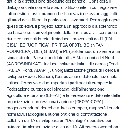
dati e la distribuzione diseguale dei benefici. Considera il
dialogo sociale come lo spazio istituzionale in cui negoziare
tali questioni, assicurando che l’innovazione avvantaggi tutti
gli attori della filiera, in particolare i lavoratori. Per raggiungere
questi obiettivi, il progetto adotta un approccio sia scientifico
sia basato sul coinvolgimento delle parti sociali. Il consorzio
riunisce una solida rete di sindacati provenienti da IT (FAI
CISL), ES (UGT FICA), FR (
FGA-CFDT
), BG (NFAN
PODKREPA), DE (IG BAU) e PL (Solidarność), insieme a un
sindacato del Paese candidato all’UE Macedonia del Nord
(AGROSINDIKAT). Include inoltre tre istituti di ricerca (Fond.
FAI, 3A, Fond. ADAPT), un’organizzazione greca di ricerca e
sviluppo (Rezos Brands), l’associazione datoriale nazionale
italiana Terraviva e due importanti parti sociali europee: la
Federazione europea dei sindacati dell’alimentazione,
agricoltura e turismo (EFFAT) e la Federazione datoriale delle
organizzazioni professionali agricole (
GEOPA-COPA
). Il
progetto condurrà ricerche a livello europeo, mapperà i quadri
normativi, raccoglierà buone pratiche di contrattazione
collettiva sull’IA e svilupperà un “Decalogo” operativo per
guidare l’implementazione etica dell’IA. Attraverso workshop