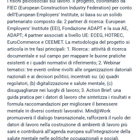
i rischi psicosociali sul lavoro. Il progetto, coordinato da
FIEC (European Construction Industry Federation) per conto
dell’European Employers’ Institute, si basa su un solido
partenariato composto da: 2 partner di ricerca: European
Employers’ Institute (EEI), Fondazione ADAPT e la sua AE,
ADAPT; 4 partner associati a livello UE: ECEG, HOTREC,
EuroCommerce e CEEMET. La metodologia del progetto si
articola in tre fasi principali: 1. Ricerca:: attività di ricerca
documentale e sul campo per mappare le buone pratiche
esistenti e i quadri normativi di riferimento; 2. Webinar
tematici: tre eventi online rivolti alle organizzazioni datoriali
nazionali e ai decisori politici, incentrati su: (a) quadri
regolatori, (b) digitalizzazione e salute mentale, (c)
disuguaglianze nei luoghi di lavoro; 3. Action Brief: una
guida pratica per i datori di lavoro che sintetizza i risultati e
formula raccomandazioni per migliorare il benessere
mentale in diversi contesti lavorativi. Mind@Work
promuoverà il dialogo transnazionale, rafforzerà il ruolo dei
datori di lavoro nella costruzione di ambienti di lavoro più
sani e contribuirà all’agenda europea sull’integrazione della
salute mentale nelle politiche occupazionali e sociali.