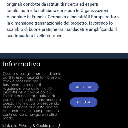
originali condotte da istituti di ricerca ed esperti
locali. Inoltre, la collaborazione con le Organizzazioni
Associate in Francia, Germania e IndustriAll Europe rafforza
la dimensione transnazionale del progetto, favorendo lo
scambio di buone pratiche tra i sindacati e amplificando il
suo impatto a livello europeo.
Informativa
Copyright © 2026
Farecontrattazione
Questo sito o gli strumenti di terze
All rights reserved.
parti in esso integrati fanno uso di
cookie necessari per il
funzionamento e per il
ACCETTA
raggiungimento delle finalità
Contatti:
segreteria@fondazioneadapt.it
descritte nella cookie policy.
Dichiari di accettare l'utlizzo di
cookie chiudendo o nascondendo
RIFIUTA
Privacy Policy
questa informativa, proseguendo
la navigazione di questa pagina,
cliccando un link o un pulsante o
continuando a navigare in altro
modo.
Link alla Privacy & Cookie policy
.