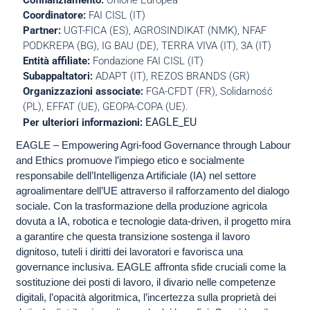
Coordinatore:
FAI CISL (IT)
Partner:
UGT-FICA (ES), AGROSINDIKAT (NMK), NFAF
PODKREPA (BG), IG BAU (DE), TERRA VIVA (IT), 3A (IT)
Entità affiliate:
Fondazione FAI CISL (IT)
Subappaltatori:
ADAPT (IT), REZOS BRANDS (GR)
Organizzazioni associate:
FGA-CFDT (FR), Solidarność
(PL), EFFAT (UE), GEOPA-COPA (UE).
EAGLE_EU
Per ulteriori informazioni:
EAGLE – Empowering Agri-food Governance through Labour
and Ethics promuove l’impiego etico e socialmente
responsabile dell’Intelligenza Artificiale (IA) nel settore
agroalimentare dell’UE attraverso il rafforzamento del dialogo
sociale. Con la trasformazione della produzione agricola
dovuta a IA, robotica e tecnologie data-driven, il progetto mira
a garantire che questa transizione sostenga il lavoro
dignitoso, tuteli i diritti dei lavoratori e favorisca una
governance inclusiva. EAGLE affronta sfide cruciali come la
sostituzione dei posti di lavoro, il divario nelle competenze
digitali, l’opacità algoritmica, l’incertezza sulla proprietà dei