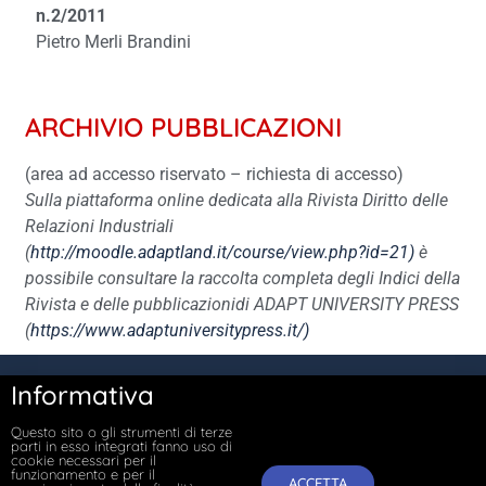
n.2/2011
Pietro Merli Brandini
ARCHIVIO PUBBLICAZIONI
(area ad accesso riservato – richiesta di accesso)
Sulla piattaforma online dedicata alla Rivista Diritto delle
Relazioni Industriali
(
http://moodle.adaptland.it/course/view.php?id=21)
è
possibile consultare la raccolta completa degli Indici della
Rivista e delle pubblicazionidi ADAPT UNIVERSITY PRESS
(
https://www.adaptuniversitypress.it/)
Informativa
Copyright © 2026
Farecontrattazione
Questo sito o gli strumenti di terze
All rights reserved.
parti in esso integrati fanno uso di
cookie necessari per il
funzionamento e per il
ACCETTA