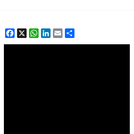
ADAPT
14 Aprile 2021
A tu per tu con la
rappresentanza
Facebook
X
WhatsApp
LinkedIn
Email
Condividi