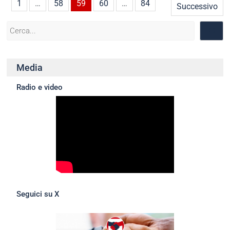
1
…
58
59
60
…
84
Media
Radio e video
Seguici su X