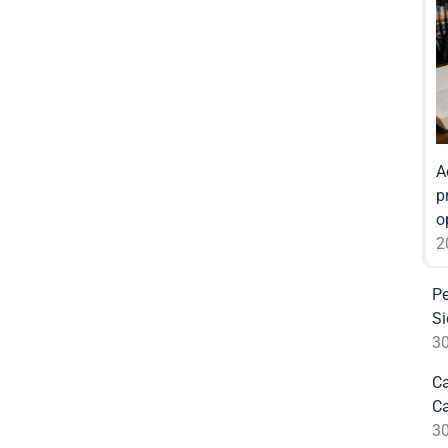
A
p
o
2
Pe
Si
3
Ca
Ca
3