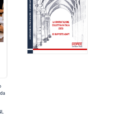
o
nda
NL