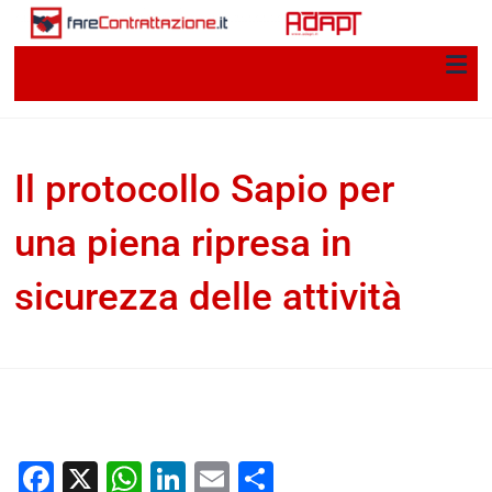
Il protocollo Sapio per
una piena ripresa in
sicurezza delle attività
Gioele Iacobellis, Francesco Lombardo
19 Maggio
2020
Per una storia della contrattazione collettiva in
Italia
Facebook
X
WhatsApp
LinkedIn
Email
Condividi