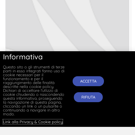
Informativa
Questo sito o gli strumenti di terze
parti in esso integrati fanno uso di
cookie necessari per il
funzionamento e per il
ACCETTA
raggiungimento delle finalità
descritte nella cookie policy.
Dichiari di accettare l'utlizzo di
cookie chiudendo o nascondendo
RIFIUTA
questa informativa, proseguendo
la navigazione di questa pagina,
cliccando un link o un pulsante o
continuando a navigare in altro
modo.
Link alla Privacy & Cookie policy
.
Superminimi ed equivalenza economica dei contratti
collettivi degli appalti pubblici: note critiche su TAR