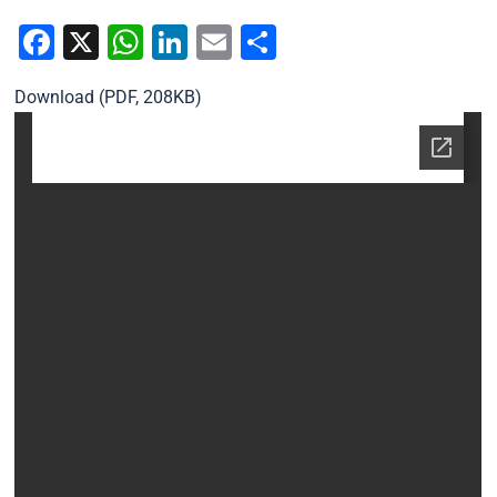
ADAPT
6 Giugno 2016
Uncategorized
Facebook
X
WhatsApp
LinkedIn
Email
Condividi
Download (PDF, 208KB)