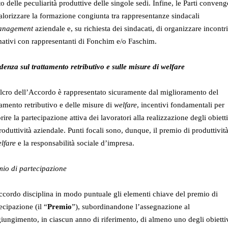
o delle peculiarità produttive delle singole sedi. Infine, le Parti conven
alorizzare la formazione congiunta tra rappresentanze sindacali
anagement
aziendale e, su richiesta dei sindacati, di organizzare incontri
ativi con rappresentanti di Fonchim e/o Faschim.
denza sul trattamento retributivo e sulle misure di welfare
ulcro dell’Accordo è rappresentato sicuramente dal miglioramento del
tamento retributivo e delle misure di
welfare
, incentivi fondamentali per
rire la partecipazione attiva dei lavoratori alla realizzazione degli obiett
roduttività aziendale. Punti focali sono, dunque, il premio di produttività
lfare
e la responsabilità sociale d’impresa.
mio di partecipazione
cordo disciplina in modo puntuale gli elementi chiave del premio di
ecipazione (il “
Premio
”), subordinandone l’assegnazione al
iungimento, in ciascun anno di riferimento, di almeno uno degli obietti