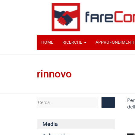
HOME
RICERCHE
APPROFONDIMENTI
rinnovo
Per
del
Cl
Media
pic