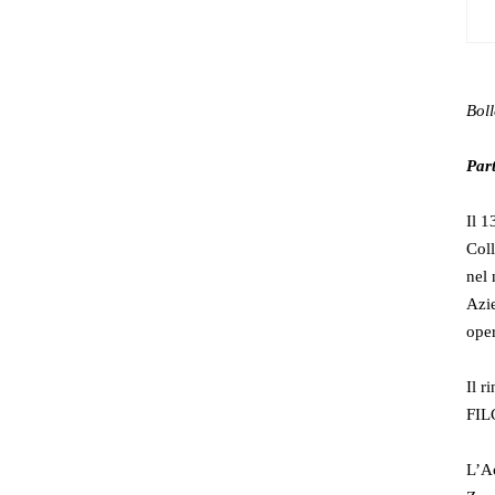
Bol
Part
Il 1
Coll
nel 
Azie
oper
Il r
FIL
L’A