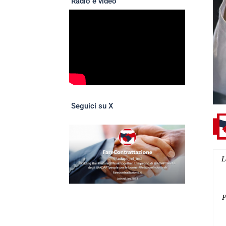
Radio e video
Seguici su X
L
P