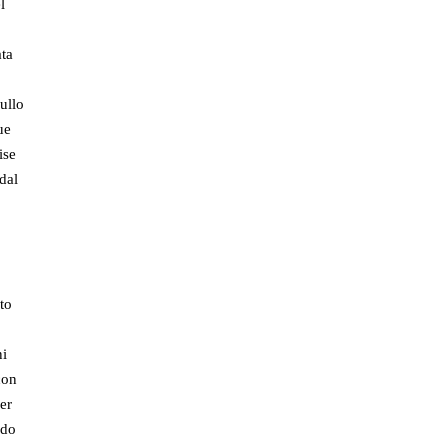
l
ata
ullo
ue
ise
dal
to
ni
con
per
ndo