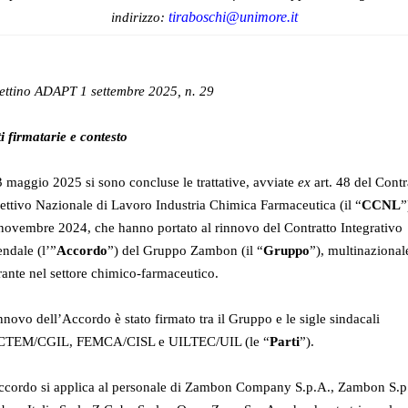
tiraboschi@unimore.it
indirizzo:
lettino ADAPT 1 settembre 2025, n. 29
i firmatarie e contesto
3 maggio 2025 si sono concluse le trattative, avviate
ex
art. 48 del Contr
ettivo Nazionale di Lavoro Industria Chimica Farmaceutica (il “
CCNL
”
novembre 2024, che hanno portato al rinnovo del Contratto Integrativo
ndale (l’”
Accordo
”) del Gruppo Zambon (il “
Gruppo
”), multinazional
ante nel settore chimico-farmaceutico.
innovo dell’Accordo è stato firmato tra il Gruppo e le sigle sindacali
CTEM/CGIL, FEMCA/CISL e UILTEC/UIL (le “
Parti
”).
ccordo si applica al personale di Zambon Company S.p.A., Zambon S.p