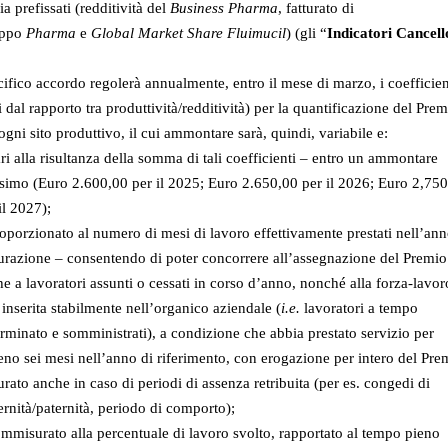
ia prefissati (redditività del
Business Pharma
, fatturato di
ppo
Pharma
e
Global Market Share Fluimucil
) (gli “
Indicatori Cancell
ifico accordo regolerà annualmente, entro il mese di marzo, i coefficien
i dal rapporto tra produttività/redditività) per la quantificazione del Pre
ogni sito produttivo, il cui ammontare sarà, quindi, variabile e:
ri alla risultanza della somma di tali coefficienti – entro un ammontare
imo (Euro 2.600,00 per il 2025; Euro 2.650,00 per il 2026; Euro 2,75
il 2027);
oporzionato al numero di mesi di lavoro effettivamente prestati nell’ann
razione – consentendo di poter concorrere all’assegnazione del Premio
e a lavoratori assunti o cessati in corso d’anno, nonché alla forza-lavor
inserita stabilmente nell’organico aziendale (
i.e.
lavoratori a tempo
rminato e somministrati), a condizione che abbia prestato servizio per
no sei mesi nell’anno di riferimento, con erogazione per intero del Pre
rato anche in caso di periodi di assenza retribuita (per es. congedi di
rnità/paternità, periodo di comporto);
mmisurato alla percentuale di lavoro svolto, rapportato al tempo pieno