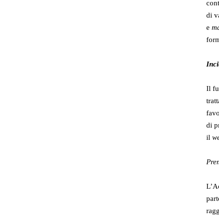
cont
di v
e
m
form
Inci
Il f
trat
favo
di p
il
we
Pre
L’Ac
part
ragg