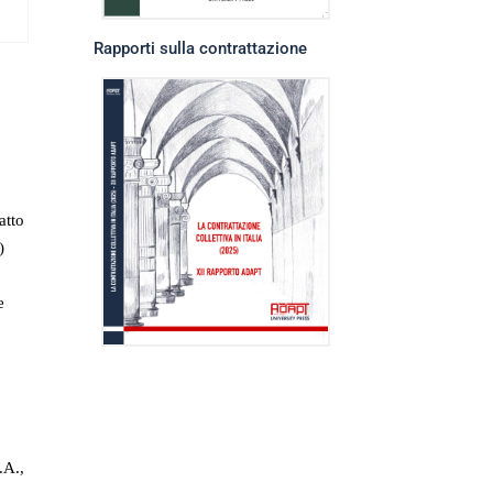
Rapporti sulla contrattazione
atto
)
e
.A.,