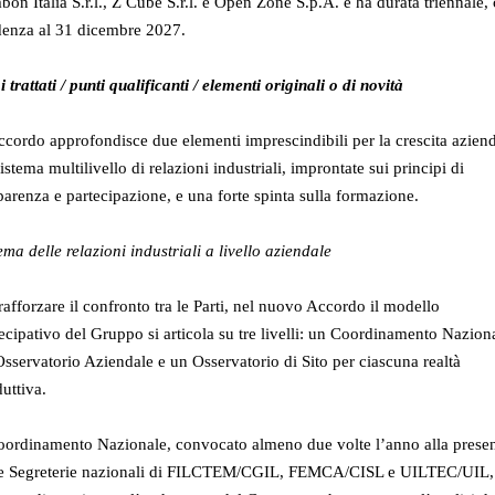
on Italia S.r.l., Z Cube S.r.l. e Open Zone S.p.A. e ha durata triennale,
denza al 31 dicembre 2027.
 trattati / punti qualificanti / elementi originali o di novità
cordo approfondisce due elementi imprescindibili per la crescita aziend
istema multilivello di relazioni industriali, improntate sui principi di
parenza e partecipazione, e una forte spinta sulla formazione.
ema delle relazioni industriali a livello aziendale
rafforzare il confronto tra le Parti, nel nuovo Accordo il modello
ecipativo del Gruppo si articola su tre livelli: un Coordinamento Nazion
sservatorio Aziendale e un Osservatorio di Sito per ciascuna realtà
uttiva.
Coordinamento Nazionale, convocato almeno due volte l’anno alla prese
le Segreterie nazionali di FILCTEM/CGIL, FEMCA/CISL e UILTEC/UIL, 