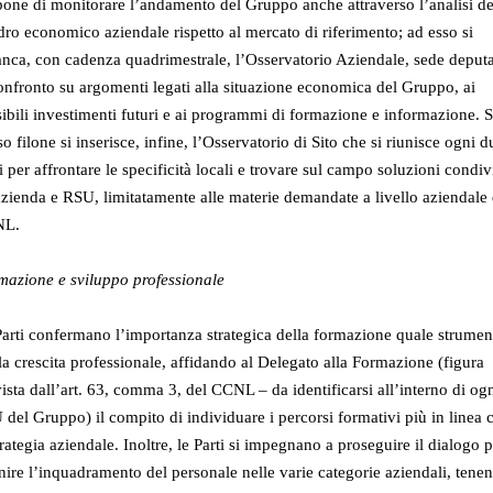
one di monitorare l’andamento del Gruppo anche attraverso l’analisi de
ro economico aziendale rispetto al mercato di riferimento; ad esso si
anca, con cadenza quadrimestrale, l’Osservatorio Aziendale, sede deput
onfronto su argomenti legati alla situazione economica del Gruppo, ai
ibili investimenti futuri e ai programmi di formazione e informazione. S
so filone si inserisce, infine, l’Osservatorio di Sito che si riunisce ogni d
 per affrontare le specificità locali e trovare sul campo soluzioni condiv
azienda e RSU, limitatamente alle materie demandate a livello aziendale 
NL.
mazione e sviluppo professionale
arti confermano l’importanza strategica della formazione quale strumen
la crescita professionale, affidando al Delegato alla Formazione (figura
ista dall’art. 63, comma 3, del CCNL – da identificarsi all’interno di og
del Gruppo) il compito di individuare i percorsi formativi più in linea 
trategia aziendale. Inoltre, le Parti si impegnano a proseguire il dialogo 
nire l’inquadramento del personale nelle varie categorie aziendali, tene