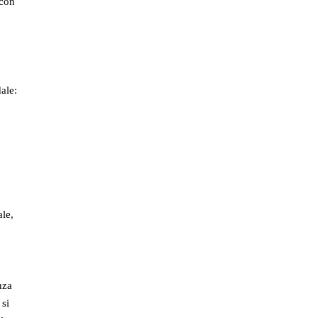
 con
ale:
ale,
nza
si