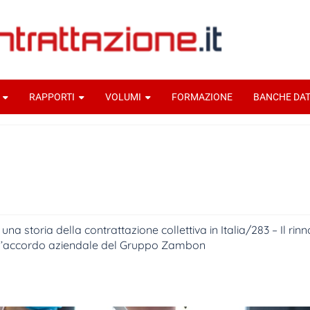
RAPPORTI
VOLUMI
FORMAZIONE
BANCHE DAT
 una storia della contrattazione collettiva in Italia/283 – Il rin
l’accordo aziendale del Gruppo Zambon
audia Capolupo
1 Settembre 2025
documenti-home-immagi
cole
Per una storia della contrattazione collettiva in Italia