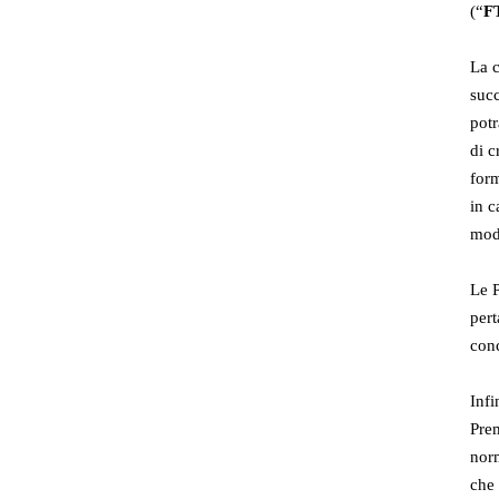
(“
F
La c
succ
potr
di c
form
in c
moda
Le P
pert
conc
Infi
Prem
norm
che 