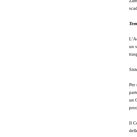
Zamb
sca
Temi
L’Ac
un s
tras
Sist
Per 
part
un O
prod
Il 
del