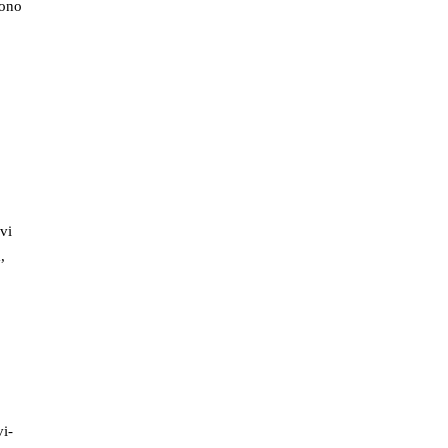
gono
ivi
,
vi-