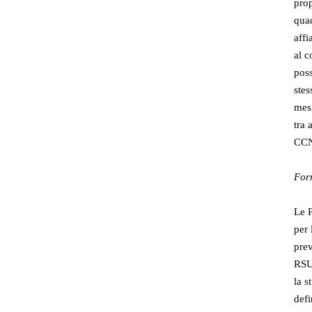
prop
quad
affi
al c
poss
stes
mesi
tra 
CC
For
Le P
per 
prev
RSU 
la s
defi