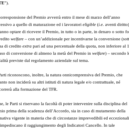
TE
”).
orresponsione del Premio avverrà entro il mese di marzo dell’anno
essivo a quello di maturazione ed i lavoratori
eligible
(
i.e.
aventi diritto
anno optare di ricevere il Premio, in tutto o in parte, in denaro o sotto f
redito
welfare
– con un’addizionale per incentivarne la conversione (sot
a di credito
extra
pari ad una percentuale della quota, non inferiore al
aso di conversione di almeno la metà del Premio in
welfare
) – secondo l
lità previste dal regolamento aziendale sul tema.
arti riconoscono, inoltre, la natura onnicomprensiva del Premio, che
anto non inciderà su altri istituti di natura legale e/o contrattuale, né
orrerà alla formazione del TFR.
ne, le Parti si riservano la facoltà di poter intervenire sulla disciplina del
io prima della scadenza dell’Accordo, sia in caso di mutamento della
ativa vigente in materia che di circostanze imprevedibili ed eccezional
impediscano il raggiungimento degli Indicatori Cancello. In tale