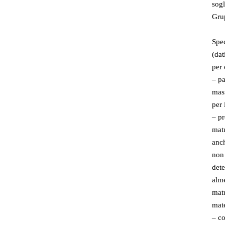
sogl
Gru
Spec
(dat
per 
– pa
mass
per 
– pr
matu
anch
non 
dete
alme
matu
mate
– co