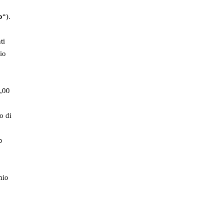
o
“).
ti
mio
0,00
o di
o
mio